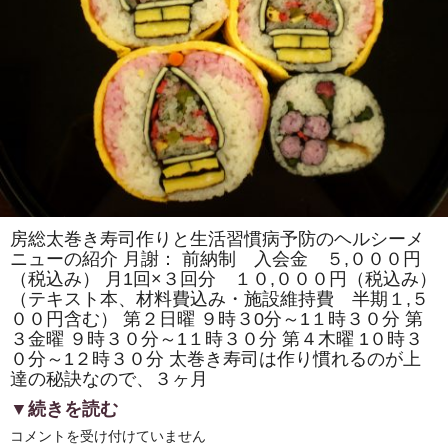
「パ
ン
ダ」
「椿
の
花」
を
巻
き
ま
す。
は
房総太巻き寿司作りと生活習慣病予防のヘルシーメ
ニューの紹介 月謝： 前納制 入会金 ５,０００円
（税込み） 月1回×３回分 １０,０００円（税込み）
（テキスト本、材料費込み・施設維持費 半期１,５
００円含む） 第２日曜 ９時３0分～1１時３０分 第
３金曜 ９時３０分～1１時３０分 第４木曜 1０時３
０分～1２時３０分 太巻き寿司は作り慣れるのが上
達の秘訣なので、３ヶ月
▼続きを読む
【料
コメントを受け付けていません