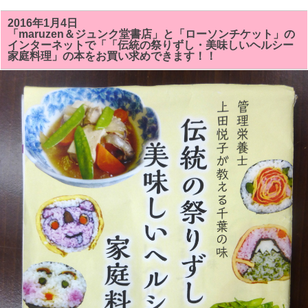
理
教
室
2016年1月4日
ヘ
「maruzen＆ジュンク堂書店」と「ローソンチケット」の
ル
インターネットで「「伝統の祭りずし・美味しいヘルシー
シ
家庭料理」の本をお買い求めできます！！
ー
ク
ッ
キ
ン
グ】
ご
案
内
は