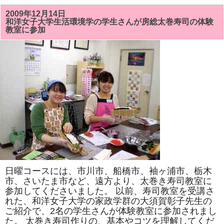
ジ
ュ
2009年12月14日
ン
和洋女子大学生活環境学の学生さんが房総太巻寿司の体験
ク
教室に参加
堂
書
店」
と
「ロ
ー
ソ
ン
チ
ケ
ッ
ト」
の
イ
ン
タ
ー
ネ
ッ
ト
日曜コースには、市川市、船橋市、袖ヶ浦市、栃木
で
「「伝
市、さいたま市など、遠方より、太巻き寿司教室に
統
参加してくださいました。 以前、寿司教室を受講さ
の
れた、和洋女子大学の家政学群の大須賀彰子先生の
祭
り
ご紹介で、2名の学生さんが体験教室に参加されまし
ず
た。 太巻き寿司作りの、基本やコツを理解してくだ
し・