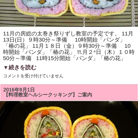
11月の房総の太巻き祭りずし教室の予定です。 11月
13日(日）９時30分～準備 10時開始「パンダ」
「椿の花」 11月１８日（金）９時30分～準備 10
時開始「パンダ」「椿の花」 ⒒月２⁴日（木）１０時
50分～準備 11時15分開始「パンダ」「椿の花」
▼続きを読む
１
コメントを受け付けていません
１
月
の
2016年9月1日
房
【料理教室ヘルシークッキング】ご案内
総
太
巻
き
寿
司
教
室
で
は