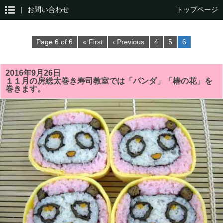
|
お問い合わせ
トップページ
Page 6 of 6
« First
‹ Previous
4
5
6
2016年9月26日
１１月の房総太巻き寿司教室では「パンダ」「椿の花」を
巻きます。