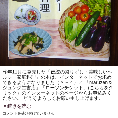
昨年11月に発売した「伝統の祭りずし・美味しいヘ
ルシー家庭料理」の本は、インターネットでお求め
できるようになりました（＾－＾）／ 「maruzen＆
ジュンク堂書店」「ローソンチケット」(こちらをク
リック）のインターネットのページからお申込みく
ださい。 どうぞよろしくお願い申し上げます。
▼続きを読む
「maruzen
コメントを受け付けていません
＆