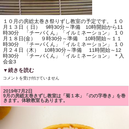
は
予
定
ど
う
１０月の房総太巻き祭りずし教室の予定です。 １０
り
行
月１３日（ 日） 9時30分～準備 10時開始から11
い
時30分 「チーバくん」「イルミネーション」 １０
ま
月１８日(金） ９時30分～準備 10時開始～１１
す。
は
時30分 「チーバくん」「イルミネーション」 １０
月２４日（木） 10時30分～準備 11時開始～12
時30分 「チーバくん」「イルミネーション」 ＊入
会金3
▼続きを読む
１
コメントを受け付けていません
０
月
の
2019年7月2日
房
9月の房総太巻きずし教室は「菊１本」「のの字巻き」を巻
総
きます。体験教室もあります。
太
巻
き
ず
し
教
室