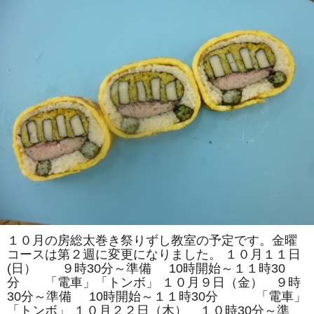
し
教
室
は、
「菊
１
本」
「花
椿」
を
巻
き
ま
す。
体
験
教
室
も
あ
り
ま
す。
は
１０月の房総太巻き祭りずし教室の予定です。金曜
コースは第２週に変更になりました。 １０月１１日
(日） ９時30分～準備 10時開始～１１時30
分 「電車」「トンボ」 １０月９日（金） ９時
30分～準備 10時開始～１１時30分 「電車」
「トンボ」 １０月２２日（木） １０時30分～準