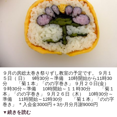
は
「チ
ー
バ
く
ん」
「イ
ル
ミ
ネ
ー
シ
ョ
ン」
を
巻
き
ま
す。
体
９月の房総太巻き祭りずし教室の予定です。 ９月１
験
５日（ 日） 9時30分～準備 10時開始から11時30
教
室
分 「菊１本」「のの字巻き」 ９月２０日(金）
も
９時30分～準備 10時開始～１１時30分 「菊１
あ
り
本」「のの字巻き」 ９月２６日（木） 10時30分～
ま
準備 11時開始～12時30分 「菊１本」「のの字
す。
は
巻き」 ＊入会金3000円＋3か月分月謝9000円
▼続きを読む