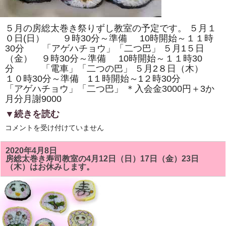
き
ま
す。
体
５月の房総太巻き祭りずし教室の予定です。 ５月１
験
教
０日(日） ９時30分～準備 10時開始～１１時
室
30分 「アゲハチョウ」「二つ巴」 ５月1５日
も
（金） ９時30分～準備 10時開始～１１時30
あ
り
分 「電車」「二つの巴」 ５月2８日（木）
ま
１０時30分～準備 1１時開始～1２時30分
す
は
「アゲハチョウ」「二つ巴」 ＊入会金3000円＋3か
月分月謝9000
▼続きを読む
5
コメントを受け付けていません
月
の
房
2020年4月8日
総
房総太巻き寿司教室の4月12日（日）17日（金）23日
太
（木）はお休みします。
巻
き
寿
司
教
室
で
は
「ア