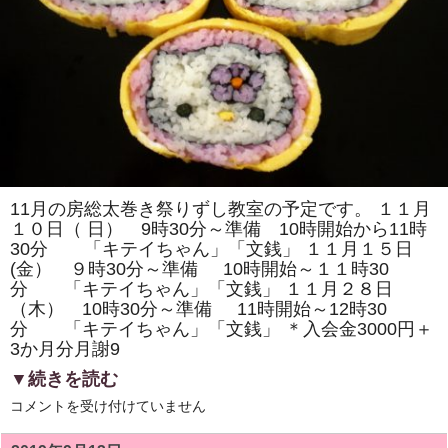
「我
が
家
の
愛
犬」
を
巻
き
ま
す。
体
験
教
室
11月の房総太巻き祭りずし教室の予定です。 １１月
も
１０日（ 日） 9時30分～準備 10時開始から11時
あ
り
30分 「キテイちゃん」「文銭」 １１月１５日
ま
(金） ９時30分～準備 10時開始～１１時30
す。
は
分 「キテイちゃん」「文銭」 １１月２８日
（木） 10時30分～準備 11時開始～12時30
分 「キテイちゃん」「文銭」 ＊入会金3000円＋
3か月分月謝9
▼続きを読む
11
コメントを受け付けていません
月
の
房