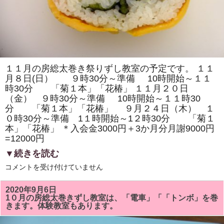
１１月の房総太巻き祭りずし教室の予定です。 １１
月８日(日） ９時30分～準備 10時開始～１１
時30分 「菊１本」「花椿」 １１月２０日
（金） ９時30分～準備 10時開始～１１時30
分 「菊１本」「花椿」 ９月２４日（木） １
０時30分～準備 1１時開始～1２時30分 「菊１
本」「花椿」 ＊入会金3000円＋3か月分月謝9000円
=12000円
▼続きを読む
11
コメントを受け付けていません
月
の
房
2020年9月6日
総
1０月の房総太巻きずし教室は、「電車」「「トンボ」を巻
太
きます。体験教室もあります。
巻
き
ず