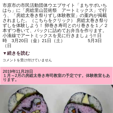
の
市原市の市民活動団体ウエブサイト「まちサポいち
お
はら」に「房総里山芸術祭 アートミックス」で行
力
添
う、「房総太巻き祭りずし体験教室」の案内が掲載
え
されました。（こちらをクリック） 房総太巻き祭り
で
重
ずしを体験しよう！ 卵巻き寿司とのり巻きを１／２
版
本ずつ巻いて、パックに詰めてお弁当を作ります。
さ
れ
小湊線でアートミックスを見に行きましょう!! 日
ま
時 3月20日（金）21日（土） 5月3日
す！
（日
は
▼続きを読む
「ま
コメントを受け付けていません
ち
サ
ポ
2019年11月28日
い
１月～2月の房総太巻き寿司教室の予定です。体験教室もあ
ち
ります。
は
ら」
に
「ア
ー
ト
ミ
ッ
ク
ス」