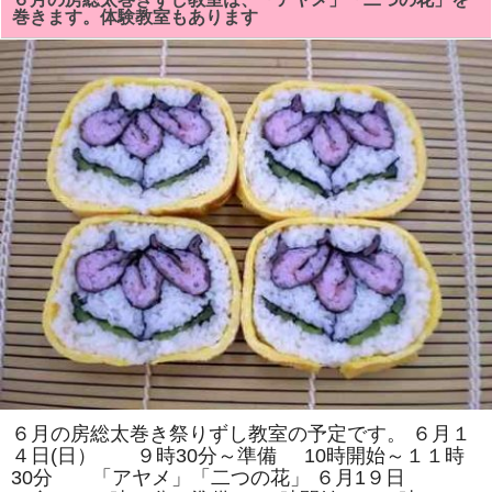
総
巻きます。体験教室もあります
太
巻
き
祭
り
教
室
は
「い
ち
は
ら
食
育
の
会」
主
催
の
体
験
教
室
の
参
加
者
６月の房総太巻き祭りずし教室の予定です。 ６月１
を
４日(日） ９時30分～準備 10時開始～１１時
募
集
30分 「アヤメ」「二つの花」 ６月1９日
し