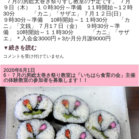
７月の房総太巻き祭りずし教室の予定です。 ７月
教
室
９日（木） １０時30分～準備 1１時開始～1２時
も
30分 「カニ」「サザエ」 ７月１２日(日）
あ
９時30分～準備 10時開始～１１時30分 「カ
り
ま
ニ」「文銭」 ７月1７日（金） ９時30分～準
す。
備 10時開始～１１時30分 「カニ」「サザ
は
エ」 ＊入会金3000円＋3か月分月謝9000円
▼続きを読む
7
コメントを受け付けていません
月
の
房
2020年6月1日
総
6・７月の房総太巻き祭り教室は「いちはら食育の会」主催
太
の体験教室の参加者を募集します！！
巻
き
ず
し
教
室
は
「カ
ニ」
「サ
ザ
エ
ま
た