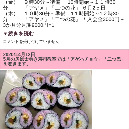
（金） ９時30分～準備 10時開始～１１時30
ま
す！！
分 「アヤメ」「二つの花」 ６月2５日
は
（木） １０時30分～準備 1１時開始～1２時30
分 「アヤメ」「二つの花」 ＊入会金3000円＋
3か月分月謝9000円=1
▼続きを読む
６
コメントを受け付けていません
月
の
房
2020年4月12日
総
5月の房総太巻き寿司教室では「アゲハチョウ」「二つ巴」
太
を巻きます。
巻
き
ず
し
教
室
は、
「ア
ヤ
メ」
「二
つ
の
花」
を
巻