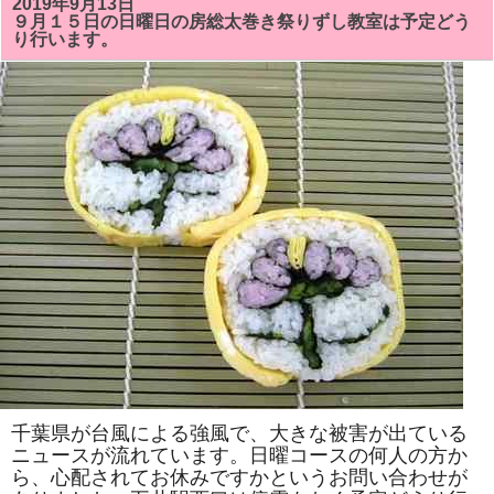
2019年9月13日
総
９月１５日の日曜日の房総太巻き祭りずし教室は予定どう
太
り行います。
巻
き
祭
り
ず
し
教
室
で
は
「キ
テ
イ
ち
ゃ
ん」
「文
銭」
を
巻
き
ま
す。
体
験
教
千葉県が台風による強風で、大きな被害が出ている
室
ニュースが流れています。日曜コースの何人の方か
も
ら、心配されてお休みですかというお問い合わせが
あ
り