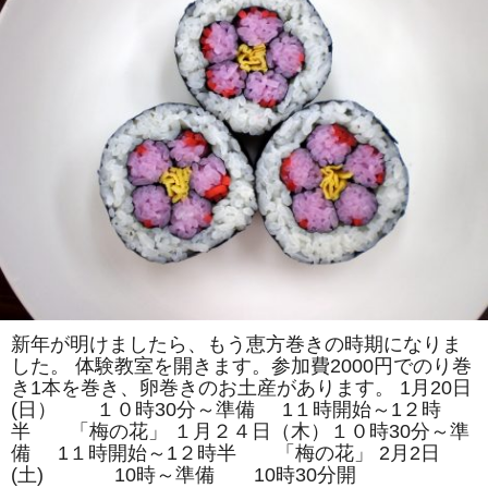
司
教
室
は
「つ
く
し」
「チ
ュ
ー
リ
ッ
プ」
を
巻
き
ま
す。
体
験
教
室
も
新年が明けましたら、もう恵方巻きの時期になりま
あ
した。 体験教室を開きます。参加費2000円でのり巻
り
ま
き1本を巻き、卵巻きのお土産があります。 1月20日
す。
(日） １０時30分～準備 1１時開始～1２時
は
半 「梅の花」 １月２４日（木）１０時30分～準
備 1１時開始～1２時半 「梅の花」 2月2日
(土) 10時～準備 10時30分開