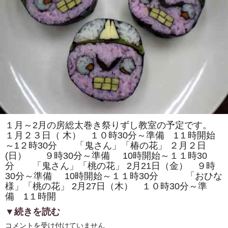
の
「房
総
太
巻
き
寿
司
体
験
教
室」
に
つ
い
て
紹
１月～2月の房総太巻き祭りずし教室の予定です。
介
１月２３日（ 木） １０時30分～準備 1１時開始
さ
れ
～1２時30分 「鬼さん」「椿の花」 ２月２日
ま
(日） ９時30分～準備 10時開始～１１時30
し
た!!
分 「鬼さん」「桃の花」 2月21日（金） ９時
は
30分～準備 10時開始～１１時30分 「おひな
様」「桃の花」 2月27日（木） １０時30分～準
備 1１時開
▼続きを読む
１
コメントを受け付けていません