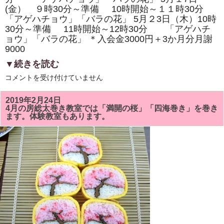
り
(金） ９時30分～準備 10時開始～１１時30分
ま
す。
「アゲハチョウ」「バラの花」 5月２3日（木）10時
は
30分～準備 11時開始～12時30分 「アゲハチ
ョウ」「バラの花」 ＊入会金3000円＋3か月分月謝
9000
▼続きを読む
５
コメントを受け付けていません
月
の
房
2019年2月24日
総
4月の房総太巻き教室では「満開の桜」「四海巻き」を巻き
太
ます。体験教室もあります。
巻
き
ず
し
教
室
で
は
「ア
ゲ
ハ
チ
ョ
ウ」
「バ