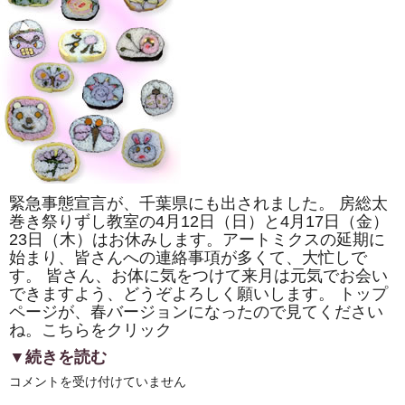
ゲ
ハ
チ
ョ
ウ」
「二
つ
巴」
を
巻
き
ま
す。
は
緊急事態宣言が、千葉県にも出されました。 房総太
巻き祭りずし教室の4月12日（日）と4月17日（金）
23日（木）はお休みします。アートミクスの延期に
始まり、皆さんへの連絡事項が多くて、大忙しで
す。 皆さん、お体に気をつけて来月は元気でお会い
できますよう、どうぞよろしく願いします。 トップ
ページが、春バージョンになったので見てください
ね。こちらをクリック
▼続きを読む
房
コメントを受け付けていません
総