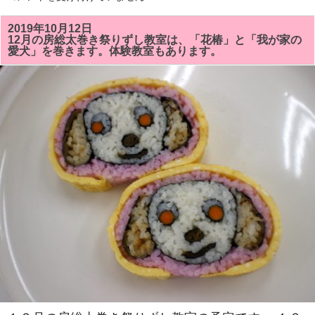
月
～
2
2019年10月12日
月
12月の房総太巻き祭りずし教室は、「花椿」と「我が家の
の
愛犬」を巻きます。体験教室もあります。
房
総
太
巻
き
寿
司
教
室
の
予
定
で
す。
体
験
教
室
も
あ
り
ま
す。
は