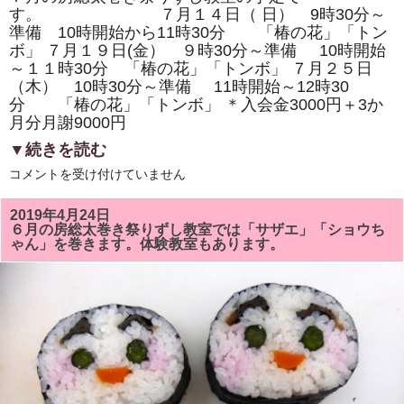
り
す。 ７月１４日（ 日） 9時30分～
ま
準備 10時開始から11時30分 「椿の花」「トン
す。
は
ボ」 ７月１９日(金） ９時30分～準備 10時開始
～１１時30分 「椿の花」「トンボ」 ７月２５日
（木） 10時30分～準備 11時開始～12時30
分 「椿の花」「トンボ」 ＊入会金3000円＋3か
月分月謝9000円
▼続きを読む
7
コメントを受け付けていません
月
の
房
2019年4月24日
総
６月の房総太巻き祭りずし教室では「サザエ」「ショウち
太
ゃん」を巻きます。体験教室もあります。
巻
き
祭
り
ず
し
教
室
は
「椿
の
花」
「ト