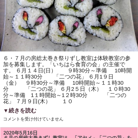
は
文
銭」
を
巻
き
ま
す。
は
６・７月の房総太巻き祭りずし教室は体験教室の参
加を募集します。「いちはら食育の会」の主催で
す。 ６月１４日(日） ９時30分～準備 10時開
始～１１時30分 「二つの花」 ６月1９日
（金） ９時30分～準備 10時開始～１１時30
分 「二つの花」 ６月2５日（木） １０時30
分～準備 1１時開始～1２時30分 「二つの
花」 ７月９日(木） １０
▼続きを読む
6・
コメントを受け付けていません
７
月
の
2020年5月16日
房
６月の房総太巻きずし教室は、「アヤメ」「二つの花」を