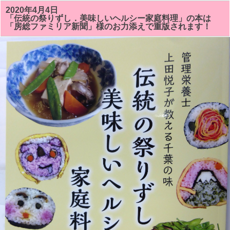
太
巻
2020年4月4日
き
「伝統の祭りずし．美味しいヘルシー家庭料理」の本は
寿
「房総ファミリア新聞」様のお力添えで重版されます！
司
教
室
の
4
月
12
日
（日）
17
日
（金）
23
日
（木）
は
お
休
み
し
ま
す。
は