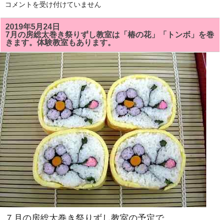
9
コメントを受け付けていません
月
の
房
2019年5月24日
総
7月の房総太巻き祭りずし教室は「椿の花」「トンボ」を巻
太
きます。体験教室もあります。
巻
き
ず
し
教
室
は
「菊
１
本」
「の
の
字
巻
き」
を
巻
き
ま
す。
体
験
教
室
も
あ
７月の房総太巻き祭りずし教室の予定で