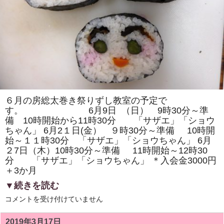
ン
ボ」
を
巻
き
ま
す。
体
験
教
室
も
あ
り
６月の房総太巻き祭りずし教室の予定で
ま
す。 6月9日 （日） 9時30分～準
す。
は
備 10時開始から11時30分 「サザエ」「ショウ
ちゃん」 6月2１日(金） ９時30分～準備 10時開
始～１１時30分 「サザエ」「ショウちゃん」 6月
２7日（木）10時30分～準備 11時開始～12時30
分 「サザエ」「ショウちゃん」 ＊入会金3000円
＋3か月
▼続きを読む
６
コメントを受け付けていません
月
の
房
2019年3月17日