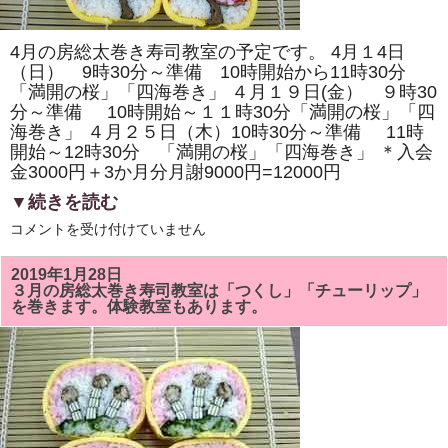
ラ
の
花」
を
4月の房総太巻き寿司教室の予定です。 4月１4日
巻
き
（日） 9時30分～準備 10時開始から11時30分
ま
「満開の桜」「四海巻き」 ４月１９日(金） ９時30
す。
分～準備 10時開始～１１時30分「満開の桜」「四
体
験
海巻き」 ４月２５日（木）10時30分～準備 11時
教
開始～12時30分 「満開の桜」「四海巻き」 ＊入会
室
も
金3000円＋3か月分月謝9000円=12000円
あ
り
▼続きを読む
ま
す。
4
コメントを受け付けていません
は
月
の
房
2019年1月28日
総
３月の房総太巻き寿司教室は「つくし」「チューリップ」
太
を巻きます。体験教室もあります。
巻
き
教
室
で
は
「満
開
の
桜」