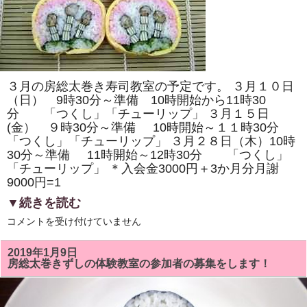
「四
海
巻
き」
を
巻
き
ま
す。
３月の房総太巻き寿司教室の予定です。 ３月１０日
体
験
（日） 9時30分～準備 10時開始から11時30
教
分 「つくし」「チューリップ」 ３月１５日
室
(金） ９時30分～準備 10時開始～１１時30分
も
あ
「つくし」「チューリップ」 ３月２８日（木）10時
り
30分～準備 11時開始～12時30分 「つくし」
ま
す。
「チューリップ」 ＊入会金3000円＋3か月分月謝
は
9000円=1
▼続きを読む
３
コメントを受け付けていません
月
の
房
2019年1月9日
総
房総太巻きずしの体験教室の参加者の募集をします！
太
巻
き
寿