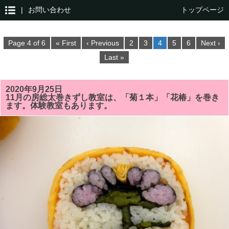
|
お問い合わせ
トップページ
Page 4 of 6
« First
‹ Previous
2
3
4
5
6
Next ›
Last »
2020年9月25日
11月の房総太巻きずし教室は、「菊１本」「花椿」を巻き
ます。体験教室もあります。