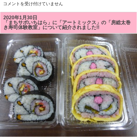
「伝
コメントを受け付けていません
統
の
祭
2020年1月30日
り
「まちサポいちはら」に「アートミックス」の「房総太巻
ず
き寿司体験教室」について紹介されました!!
し．
美
味
し
い
ヘ
ル
シ
ー
家
庭
料
理」
の
本
は
「房
総
フ
ァ
ミ
リ
ア
新
聞」
様