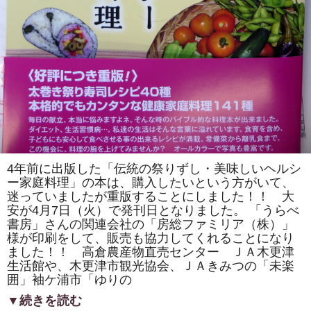
4年前に出版した「伝統の祭りずし・美味しいヘルシ
ー家庭料理」の本は、購入したいという方がいて、
迷っていましたが重版することにしました！！ 大
安が4月7日（火）で発刊日となりました。 「うらべ
書房」さんの関連会社の「房総ファミリア（株）」
様が印刷をして、販売も協力してくれることになり
ました！！ 高倉農産物直売センター ＪＡ木更津
生活館や、木更津市観光協会、ＪＡきみつの「未楽
囲」袖ケ浦市「ゆりの
▼続きを読む