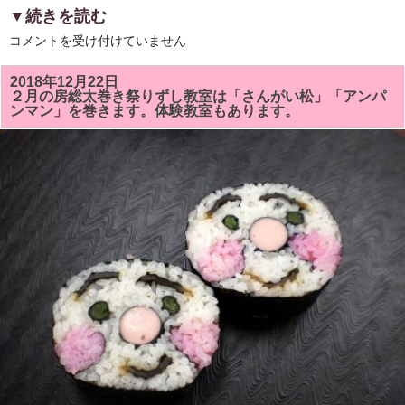
▼続きを読む
房
コメントを受け付けていません
総
太
巻
2018年12月22日
き
２月の房総太巻き祭りずし教室は「さんがい松」「アンパ
ず
ンマン」を巻きます。体験教室もあります。
し
の
体
験
教
室
の
参
加
者
の
募
集
を
し
ま
す！
は