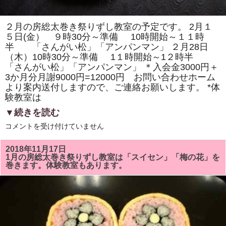
２月の房総太巻き祭りずし教室の予定です。 2月１
５日(金） ９時30分～準備 10時開始～１１時
半 「さんがい松」「アンパンマン」 ２月28日
（木）10時30分～準備 1１時開始～1２時半
「さんがい松」「アンパンマン」 ＊入会金3000円＋
3か月分月謝9000円=12000円 お問い合わせホーム
より案内送付しますので、ご連絡お願いします。 *体
験教室は
▼続きを読む
２
コメントを受け付けていません
月
の
房
2018年11月17日
総
1月の房総太巻き祭りずし教室は「スイセン」「梅の花」を
太
巻きます。体験教室もあります。
巻
き
祭
り
ず
し
教
室
は