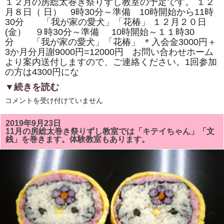
１２月の房総太巻き祭りずし教室の予定です。 １２
月８日（ 日） 9時30分～準備 10時開始から11時
30分 「我が家の愛犬」「花椿」 １２月２０日
(金） ９時30分～準備 10時開始～１１時30
分 「我が家の愛犬」「花椿」 ＊入会金3000円＋
3か月分月謝9000円=12000円 お問い合わせホーム
より案内送付しますので、ご連絡ください。1回参加
の方は4300円にな
▼続きを読む
12
コメントを受け付けていません
月
の
房
2019年9月23日
総
11月の房総太巻き祭りずし教室では「キテイちゃん」「文
太
銭」を巻きます。体験教室もあります。
巻
き
祭
り
ず
し
教
室
は、
「花
椿」
と