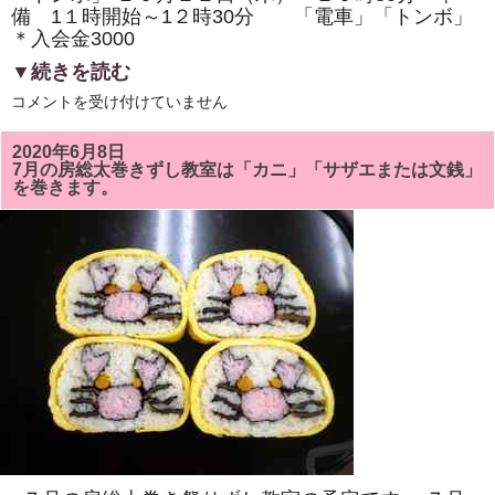
備 1１時開始～1２時30分 「電車」「トンボ」
＊入会金3000
▼続きを読む
1
コメントを受け付けていません
０
月
の
2020年6月8日
房
7月の房総太巻きずし教室は「カニ」「サザエまたは文銭」
総
を巻きます。
太
巻
き
ず
し
教
室
は、
「電
車」
「「ト
ン
ボ」
を
巻
き
ま
す。
体
験