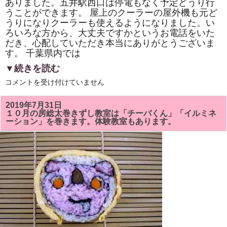
ありました。五井駅西口は停電もなく予定どうり行
ま
うことができます。 屋上のクーラーの屋外機も元ど
す。
は
うりになりクーラーも使えるようになりました。い
ろいろな方から、大丈夫ですかというお電話をいた
だき、心配していただき本当にありがとうございま
す。 千葉県内では
▼続きを読む
９
コメントを受け付けていません
月
１
５
2019年7月31日
日
１０月の房総太巻きずし教室は「チーバくん」「イルミネ
の
ーション」を巻きます。体験教室もあります。
日
曜
日
の
房
総
太
巻
き
祭
り
ず
し
教
室