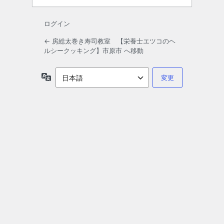
ログイン
← 房総太巻き寿司教室 【栄養士エツコのヘ
ルシークッキング】市原市 へ移動
言
語