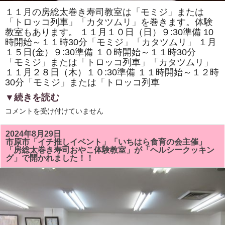
１１月の房総太巻き寿司教室は「モミジ」または
「トロッコ列車」「カタツムリ」を巻きます。体験
教室もあります。 １１月１０日（日）９:30準備 10
時開始～１１時30分「モミジ」「カタツムリ」 １月
１５日(金）９:30準備 １０時開始～１１時30分
「モミジ」または「トロッコ列車」「カタツムリ」
１１月２８日（木）１０:30準備 １１時開始～１２時
30分「モミジ」または「トロッコ列車
▼続きを読む
１
コメントを受け付けていません
１
月
の
2024年8月29日
房
市原市「イチ推しイベント」「いちはら食育の会主催」
総
「房総太巻き寿司おやこ体験教室」が「ヘルシークッキン
太
グ」で開かれました！！
巻
き
寿
司
教
室
は
「モ
ミ
ジ」