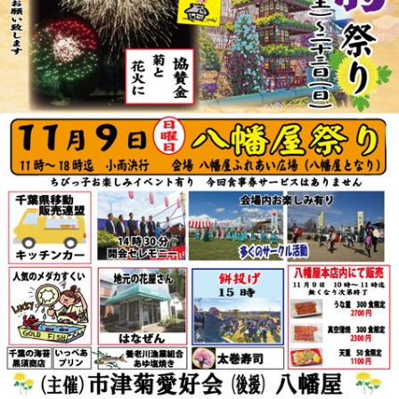
リ
ー
ま
た
は
サ
ザ
ン
カ」
と
「レ
ッ
サ
ー
パ
ン
ダ」
を
巻
き
ま
す。
体
験
教
室
も
あ
り
ま
す。
は