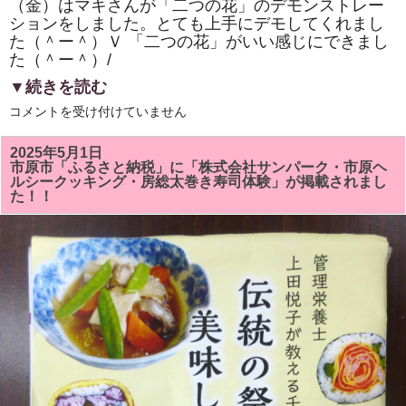
（金）はマキさんが「二つの花」のデモンストレー
ションをしました。とても上手にデモしてくれまし
た（＾ー＾）Ｖ 「二つの花」がいい感じにできまし
た（＾ー＾）/
▼続きを読む
市
コメントを受け付けていません
原
市
「ひ
2025年5月1日
と
市原市「ふるさと納税」に「株式会社サンパーク・市原ヘ
き
ルシークッキング・房総太巻き寿司体験」が掲載されまし
ら
た！！
め
く
市
民
活
動
補
助
事
業」
「房
総
太
巻
き
寿
司