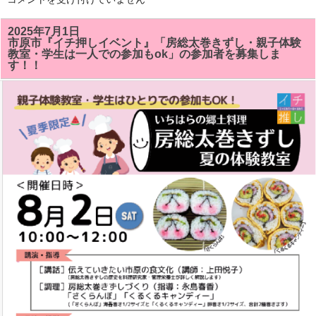
総
太
巻
2025年7月1日
き
市原市『イチ押しイベント』「房総太巻きずし・親子体験
ず
教室・学生は一人での参加もok」の参加者を募集しま
し
す！！
教
室
で
「サ
ザ
エ」
「ク
ル
ク
ル
キ
ャ
ン
デ
イ」
が
い
い
感
じ
に
で
き
ま
し
た!!