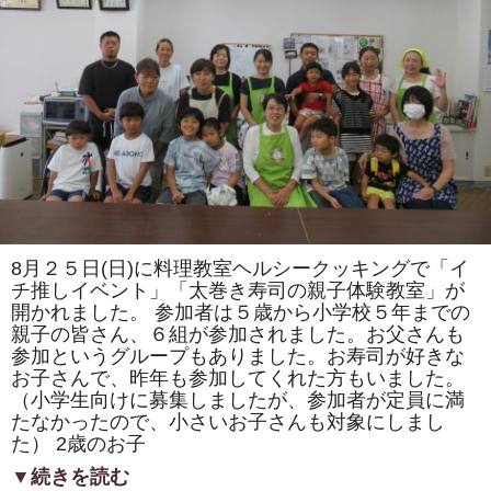
ま
た
は
「ト
ロ
ッ
コ
列
車」
「カ
タ
ツ
ム
リ」
を
巻
き
8月２５日(日)に料理教室ヘルシークッキングで「イ
ま
す。
チ推しイベント」「太巻き寿司の親子体験教室」が
体
開かれました。 参加者は５歳から小学校５年までの
験
親子の皆さん、６組が参加されました。お父さんも
教
室
参加というグループもありました。お寿司が好きな
も
お子さんで、昨年も参加してくれた方もいました。
あ
り
（小学生向けに募集しましたが、参加者が定員に満
ま
たなかったので、小さいお子さんも対象にしまし
す。
は
た） 2歳のお子
▼続きを読む