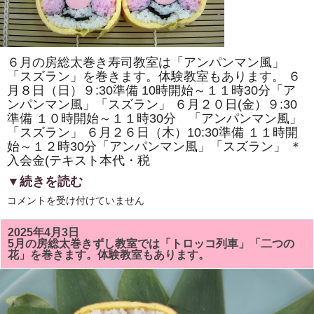
原
ヘ
ル
シ
ー
ク
６月の房総太巻き寿司教室は「アンパンマン風」
ッ
キ
「スズラン」を巻きます。体験教室もあります。 ６
ン
月８日（日）９:30準備 10時開始～１１時30分「ア
グ・
ンパンマン風」「スズラン」 ６月２０日(金）９:30
房
総
準備 １０時開始～１１時30分 「アンパンマン風」
太
「スズラン」 ６月２６日（木）10:30準備 １１時開
巻
き
始～１２時30分「アンパンマン風」「スズラン」 ＊
寿
入会金(テキスト本代・税
司
体
▼続きを読む
験」
が
6
コメントを受け付けていません
掲
月
載
の
さ
房
れ
2025年4月3日
総
ま
5月の房総太巻きずし教室では「トロッコ列車」「二つの
太
し
花」を巻きます。体験教室もあります。
巻
た！！
き
は
ず
し
教
室