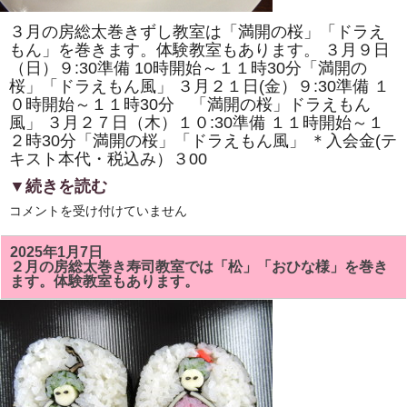
ま
す。
３月の房総太巻きずし教室は「満開の桜」「ドラえ
体
験
もん」を巻きます。体験教室もあります。 ３月９日
教
（日）９:30準備 10時開始～１１時30分「満開の
室
桜」「ドラえもん風」 ３月２１日(金）９:30準備 １
も
あ
０時開始～１１時30分 「満開の桜」ドラえもん
り
風」 ３月２７日（木）１０:30準備 １１時開始～１
ま
す。
２時30分「満開の桜」「ドラえもん風」 ＊入会金(テ
は
キスト本代・税込み）３00
▼続きを読む
3
コメントを受け付けていません
月
の
房
2025年1月7日
総
２月の房総太巻き寿司教室では「松」「おひな様」を巻き
太
ます。体験教室もあります。
巻
き
ず
し
教
室
で
は
「満
開