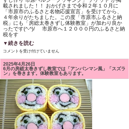
ずし作り 市原ヘルシークッキング」 チケット が掲
き
載されました！！ おかげさまで令和２年１０月に
ま
し
「市原市のふるさと名物応援宣言」を受けてから、
た！！
４年余りがたちました。この度「市原市ふるさと納
は
税」にも「房総太巻きずし体験教室」が加わり良か
ったです(^-^)/ 市原市へ１２０００円のふるさと納
税をす
▼続きを読む
市
コメントを受け付けていません
原
市
「ふ
2025年4月26日
る
6月の房総太巻きずし教室では「アンパンマン風」「スズラ
さ
ン」を巻きます。体験教室もあります。
と
納
税」
に
「株
式
会
社
サ
ン
パ
ー
ク・
市