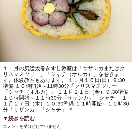
で
「房
総
太
巻
き
寿
司」
を
販
売
し
ま
す！！
は
１１月の房総太巻きずし教室は「サザンカまたはク
リスマスツリー」「シャチ（オルカ）」を巻きま
す。体験教室もあります。 １１月１６日(日）９:30
準備 １０時開始～11時30分「クリスマスツリー」
「シャチ（オルカ）」 １１月２１日（金）９:30準備
１０時開始～１１時30分「サザンカ」「シャチ」 １
１月２７日（木）１０:30準備 １１時開始～１２時30
分「サザンカ」「シャチ」 ＊
▼続きを読む
11
コメントを受け付けていません
月