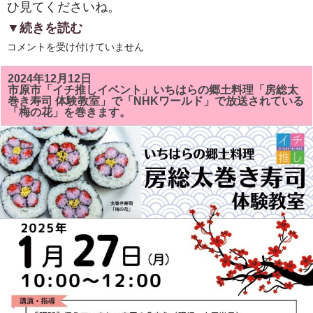
ひ見てくださいね。
▼続きを読む
２
コメントを受け付けていません
０
２
５
2024年12月12日
年
市原市「イチ推しイベント」いちはらの郷土料理「房総太
新
巻き寿司 体験教室」で「NHKワールド」で放送されている
年
「梅の花」を巻きます。
明
け
ま
し
て
お
め
で
と
う
ご
ざ
い
ま
す。
は