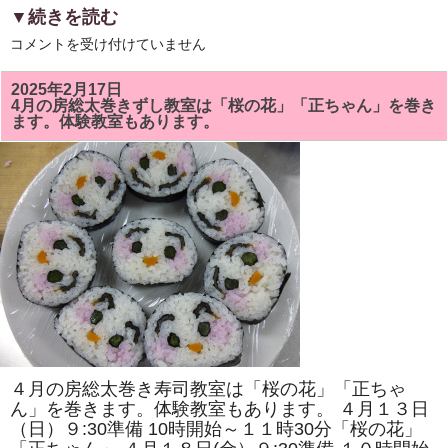
▼続きを読む
5
コメントを受け付けていません
月
の
房
2025年2月17日
総
4月の房総太巻きずし教室は「桜の花」「正ちゃん」を巻き
太
ます。体験教室もあります。
巻
き
ず
し
教
室
で
は
「ト
ロ
ッ
コ
列
車」
「二
つ
の
花」
を
４月の房総太巻き寿司教室は「桜の花」「正ちゃ
巻
き
ん」を巻きます。体験教室もあります。 ４月１３日
ま
（日）９:30準備 10時開始～１１時30分「桜の花」
す。