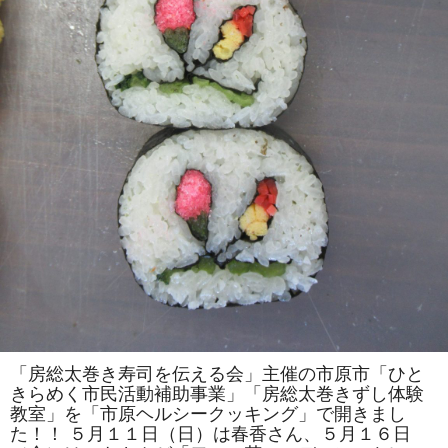
は
一
人
で
の
参
加
も
ok」
の
参
加
者
を
募
集
し
ま
す！！
は
「房総太巻き寿司を伝える会」主催の市原市「ひと
きらめく市民活動補助事業」「房総太巻きずし体験
教室」を「市原ヘルシークッキング」で開きまし
た！！ ５月１１日（日）は春香さん、５月１６日