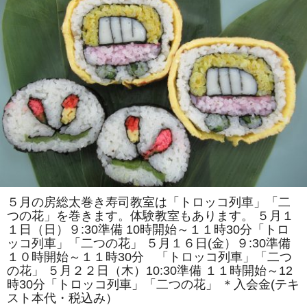
で
は
「ア
ン
パ
ン
マ
ン
風」
「ス
ズ
ラ
ン」
を
巻
き
ま
す。
体
験
教
５月の房総太巻き寿司教室は「トロッコ列車」「二
室
つの花」を巻きます。体験教室もあります。 ５月１
も
あ
１日（日）９:30準備 10時開始～１１時30分「トロ
り
ッコ列車」「二つの花」 ５月１６日(金）９:30準備
ま
す。
１０時開始～１１時30分 「トロッコ列車」「二つ
は
の花」 ５月２２日（木）10:30準備 １１時開始～12
時30分「トロッコ列車」「二つの花」 ＊入会金(テキ
スト本代・税込み）