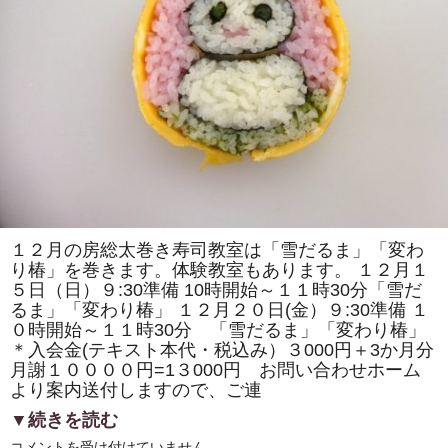
の
取
材
で
「房
総
太
巻
き
寿
司」
の
歴
史
の
紹
介
や
１２月の房総太巻き寿司教室は「雪だるま」「変わ
作
り椿」を巻きます。体験教室もあります。 １２月１
り
方
５日（日）９:30準備 10時開始～１１時30分「雪だ
の
るま」「変わり椿」 １２月２０日(金）９:30準備 １
デ
モ
０時開始～１１時30分 「雪だるま」「変わり椿」
ン
＊入会金(テキスト本代・税込み）３000円＋3か月分
ス
ト
月謝１００００円=1３000円 お問い合わせホーム
レ
より案内送付しますので、ご連
ー
シ
▼続きを読む
ョ
ン
１
コメントを受け付けていません