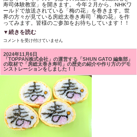
寿司体験教室」を開きます。 今年２月から、NHKワ
ールドで放送されている「梅の花」を巻きます。世
界の方々が見ている房総太巻き寿司「梅の花」を作
ってみます。皆様のご参加をお待ちしています！！
▼続きを読む
市
コメントを受け付けていません
原
市
「イ
2024年11月6日
チ
「TOPPAN株式会社」の運営する「SHUN GATO 編集部」
推
の取材で「房総太巻き寿司」の歴史の紹介や作り方のデモ
し
ンストレーションをしました！！
イ
ベ
ン
ト」
い
ち
は
ら
の
郷
土
料
理
「房
総
太