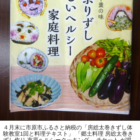
を
伝
え
る
会」
主
催
「房
総
太
巻
き
ず
し
体
験
教
室」
を
「市
原
ヘ
ル
シ
ー
ク
ッ
キ
ン
４月末に市原市ふるさと納税の「房総太巻きずし体
グ」
験教室1回と料理テキスト」 「郷土料理 房総太巻き
で
開