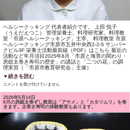
ヘルシークッキング 代表者紹介です。 上田 悦子
（うえだえつこ） 管理栄養士。料理研究家。料理教
室「市原ヘルシークッキング」主宰。 料理教室 市原
ヘルシークッキング市原市五井中央西2-2-5 サンパー
クビル3F 栄養士活動最前線（PDF）はこちら 最近の
活動など年月項目2025年8月「市原と海苔の関わり・
房総太巻き寿司の歴史」の講話と「二つの花」の調
理実習（「市原市教育研究会」主催）
▼続きを読む
ヘ
コメントを受け付けていません
ル
シ
ー
2026年5月14日
ク
6月の房総太巻ずし教室は「アヤメ」と「カタツムリ」を巻
ッ
きます。太巻き寿司の体験教室もあります。
キ
ン
グ
代
表
者