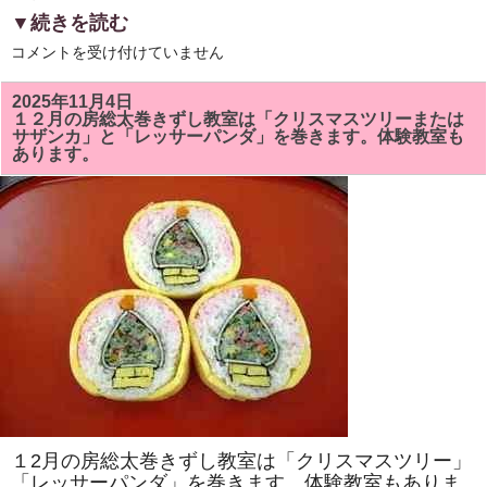
▼続きを読む
6
コメントを受け付けていません
月
の
房
2025年11月4日
総
１２月の房総太巻きずし教室は「クリスマスツリーまたは
太
サザンカ」と「レッサーパンダ」を巻きます。体験教室も
巻
あります。
ず
し
教
室
は
「ア
ヤ
メ」
と
「カ
タ
ツ
ム
リ」
を
巻
き
ま
す。
太
１2月の房総太巻きずし教室は「クリスマスツリー」
巻
き
「レッサーパンダ」を巻きます。体験教室もありま