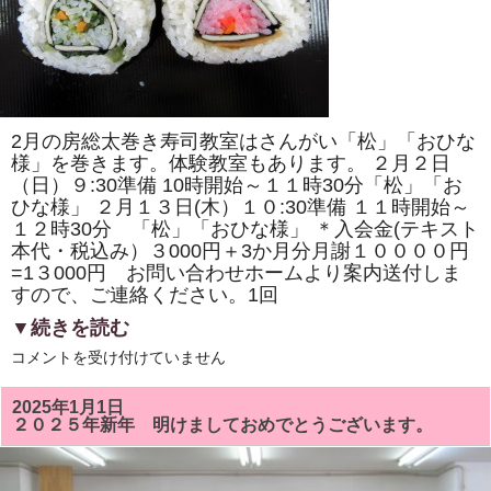
の
桜」
「ド
ラ
え
も
ん
風」
を
2月の房総太巻き寿司教室はさんがい「松」「おひな
巻
き
様」を巻きます。体験教室もあります。 ２月２日
ま
（日）９:30準備 10時開始～１１時30分「松」「お
す。
ひな様」 ２月１３日(木）１０:30準備 １１時開始～
体
験
１２時30分 「松」「おひな様」 ＊入会金(テキスト
教
本代・税込み）３000円＋3か月分月謝１００００円
室
も
=1３000円 お問い合わせホームより案内送付しま
あ
すので、ご連絡ください。1回
り
ま
▼続きを読む
す。
は
２
コメントを受け付けていません
月
の
房
2025年1月1日
総
２０２５年新年 明けましておめでとうございます。
太
巻
き
寿