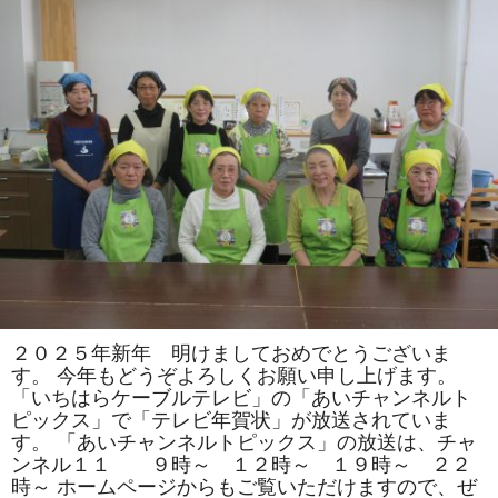
司
教
室
で
は
「松」
「お
ひ
な
様」
を
巻
き
ま
す。
体
験
教
室
も
あ
り
ま
２０２５年新年 明けましておめでとうございま
す。
す。 今年もどうぞよろしくお願い申し上げます。
は
「いちはらケーブルテレビ」の「あいチャンネルト
ピックス」で「テレビ年賀状」が放送されていま
す。 「あいチャンネルトピックス」の放送は、チャ
ンネル１１ ９時～ １２時～ １９時～ ２２
時～ ホームページからもご覧いただけますので、ぜ