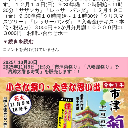
寿
す。 １２月１４日(日）９:30準備 １０時開始～11時
司
の
30分「サザンカ」「レッサーパンダ」 １２月１９日
体
（金）９:30準備１０時開始～１１時30分「クリスマ
験
スツリー」「レッサーパンダ」 ＊入会金(テキスト本
教
室
代・税込み）３000円＋3か月分月謝１００００円=1
も
３000円 お問い合わせホー
あ
り
▼続きを読む
ま
す。
１
は
コメントを受け付けていません
２
月
の
2025年10月30日
房
2025年11月9日（日)の「市津菊祭り」「八幡屋祭り」で
総
「房総太巻き寿司」を販売します！！
太
巻
き
ず
し
教
室
は
「ク
リ
ス
マ
ス
ツ