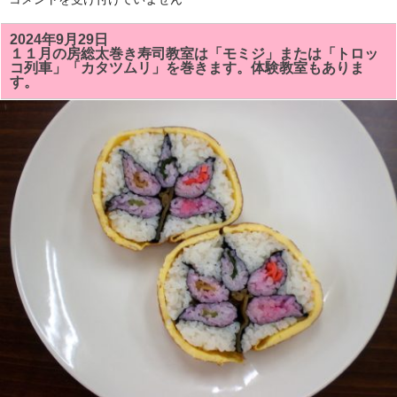
を
２
し
月
ま
の
2024年9月29日
し
房
た！！
１１月の房総太巻き寿司教室は「モミジ」または「トロッ
総
は
コ列車」「カタツムリ」を巻きます。体験教室もありま
太
す。
巻
き
寿
司
教
室
の
予
定
で
す。
体
験
教
室
も
あ
り
ま
す。
は