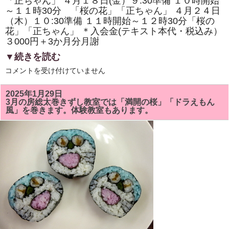
「正ちゃん」 ４月１８日(金）９:30準備 １０時開始
体
験
～１１時30分 「桜の花」「正ちゃん」 ４月２４日
教
（木）１０:30準備 １１時開始～１２時30分「桜の
室
も
花」「正ちゃん」 ＊入会金(テキスト本代・税込み）
あ
３000円＋3か月分月謝
り
ま
▼続きを読む
す。
は
4
コメントを受け付けていません
月
の
房
2025年1月29日
総
3月の房総太巻きずし教室では「満開の桜」「ドラえもん
太
風」を巻きます。体験教室もあります。
巻
き
ず
し
教
室
は
「桜
の
花」
「正
ち
ゃ
ん」
を
巻
き