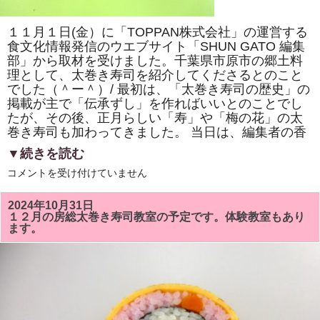
巻
き
寿
１１月１日(金）に「TOPPAN株式会社」の運営する
司
体
食文化情報発信のウエブサイト「SHUN GATO 編集
験
部」から取材を受けました。千葉県市原市の郷土料
教
室」
理として、太巻き寿司を紹介してくださるとのこと
で
でした（＾ー＾）/ 最初は、「太巻き寿司の歴史」の
「NHK
掲載が主で「伝承ずし」を作ればいいとのことでし
ワ
ー
たが、その後、正月らしい「寿」や「梅の花」の太
ル
巻き寿司も加わってきました。 当日は、編集者の香
ド」
で
▼続きを読む
放
送
「TOPPAN
コメントを受け付けていません
さ
株
れ
式
て
会
い
2024年10月31日
社」
る
１２月の房総太巻き寿司教室の予定です。体験教室もあり
の
「梅
ます。
運
の
営
花」
す
を
る
巻
「SHUN
き
GATO
ま
編
す。
集
は
部」