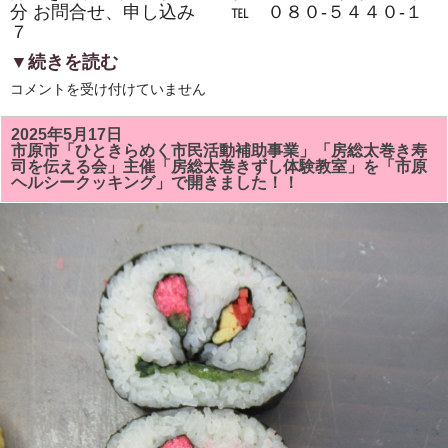
分 お問合せ、申し込み ℡ ０８０‐５４４０‐１
７
▼続きを読む
市
コメントを受け付けていません
原
市
『イ
2025年5月17日
チ
市原市「ひときらめく市民活動補助事業」「房総太巻き寿
押
司を伝える会」主催「房総太巻きずし体験教室」を「市原
し
ヘルシークッキング」で開きました！！
イ
ベ
ン
ト』
「房
総
太
巻
き
ず
し・
親
子
体
験
教
室・
学
生