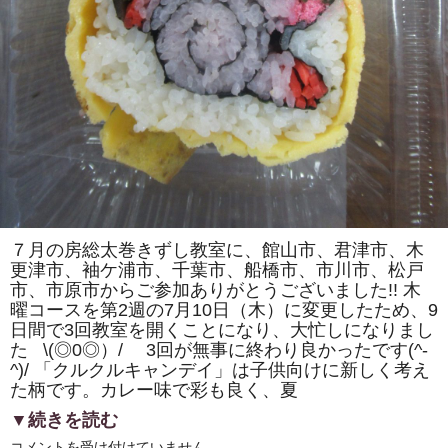
カ）」
を
巻
き
ま
す。
体
験
教
室
も
あ
り
ま
す。
は
７月の房総太巻きずし教室に、館山市、君津市、木
更津市、袖ケ浦市、千葉市、船橋市、市川市、松戸
市、市原市からご参加ありがとうございました!! 木
曜コースを第2週の7月10日（木）に変更したため、9
日間で3回教室を開くことになり、大忙しになりまし
た \(◎0◎）/ 3回が無事に終わり良かったです(^-
^)/ 「クルクルキャンデイ」は子供向けに新しく考え
た柄です。カレー味で彩も良く、夏
▼続きを読む
房
コメントを受け付けていません