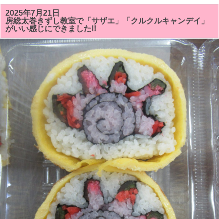
の
房
2025年7月21日
総
房総太巻きずし教室で「サザエ」「クルクルキャンデイ」
太
がいい感じにできました!!
巻
き
寿
司
教
室
で
は
「サ
ザ
ン
カ
ま
た
は
ク
リ
ス
マ
ス
ツ
リ
ー」
「シ
ャ
チ
（オ
ル