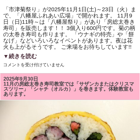
「市津菊祭り」が2025年11月1日(土)～23日（火）ま
で、「八幡屋ふれあい広場」で開かれます。 11月9
日（日)11時～は「八幡屋祭り」があり「房総太巻き
寿司」を販売します！！ 3個入り600円です。菊の柄
の太巻き寿司も作ります。 「ウナギの特売」や「餅
なげ」などいろいろなイベントがあります。夜は花
火も上がるそうです。 ご来場をお待ちしています!!
▼続きを読む
2025
コメントを受け付けていません
年
11
月
2025年9月30日
9
11月の房総太巻き寿司教室では「サザンカまたはクリスマ
日
スツリー」「シャチ（オルカ）」を巻きます。体験教室も
（日)
あります。
の
「市
津
菊
祭
り」
「八
幡
屋
祭
り」