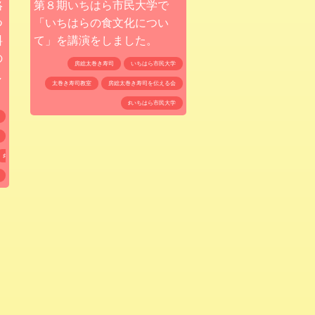
絡
第８期いちはら市民大学で
つ
「いちはらの食文化につい
料
て」を講演をしました。
の
房総太巻き寿司
いちはら市民大学
し
太巻き寿司教室
房総太巻き寿司を伝える会
♯いちはら市民大学
♯