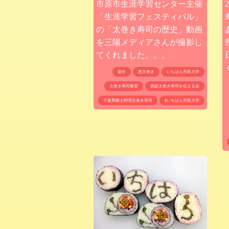
市原市生涯学習センター主催
「生涯学習フェスティバル」
の「太巻き寿司の歴史」動画
を三陽メディアさんが撮影し
てくれました。。。
節分
恵方巻き
いちはら市民大学
太巻き寿司教室
房総太巻き寿司を伝える会
千葉県郷土料理太巻き寿司
♯いちはら市民大学