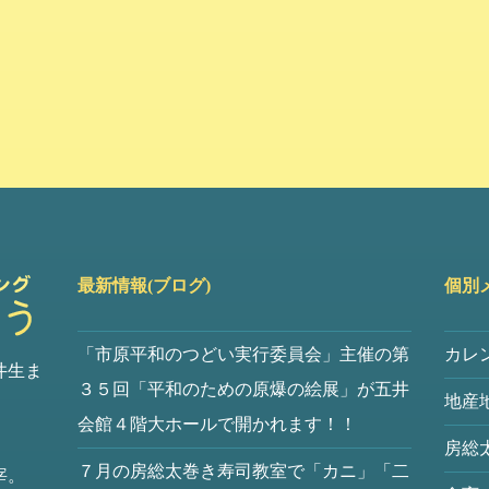
最新情報(ブログ)
個別
「市原平和のつどい実行委員会」主催の第
カレ
井生ま
３５回「平和のための原爆の絵展」が五井
地産
会館４階大ホールで開かれます！！
房総
７月の房総太巻き寿司教室で「カニ」「二
宰。