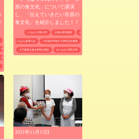
原の食文化」について講演
し、「伝えていきたい市原の
つ
食文化」を紹介しました！！
寿
いちはら市民大学
太巻き寿司教室
♯
いちはら食育の会
＃市原市市制６０周年記念事業
♯
＃千葉県太巻き寿司の歴史
♯いちはら市民大学
♯
2021年11月13日