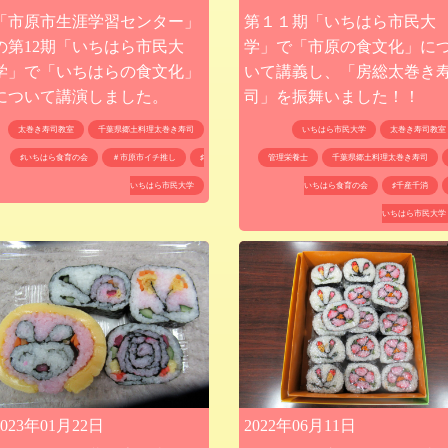
「市原市生涯学習センター」
第１１期「いちはら市民大
の第12期「いちはら市民大
学」で「市原の食文化」に
学」で「いちはらの食文化」
いて講義し、「房総太巻き
について講演しました。
司」を振舞いました！！
太巻き寿司教室
千葉県郷土料理太巻き寿司
いちはら市民大学
太巻き寿司教室
♯いちはら食育の会
＃市原市イチ推し
♯
管理栄養士
千葉県郷土料理太巻き寿司
いちはら市民大学
いちはら食育の会
♯千産千消
いちはら市民大学
2023年01月22日
2022年06月11日