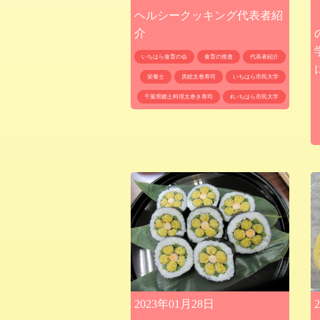
ヘルシークッキング代表者紹
介
いちはら食育の会
食育の推進
代表者紹介
栄養士
房総太巻寿司
いちはら市民大学
千葉県郷土料理太巻き寿司
♯いちはら市民大学
2023年01月28日