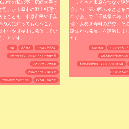
2023年の私の夢「房総太巻き
「ふるさと市原をつなぐ連
寿司」が市原市の郷土料理で
会」の「第30回ふるさとを
あることを、市原市民や千葉
なぐ会」で「千葉県の郷土
県の人に知ってもらうこと、
理・太巻き寿司の歴史～そ
日本中や世界中に発信してい
誕生から発展」を講演しま
くことです。
た!!
節分
恵方巻き
いちはら市民大学
食育の推進
いちはら市民大学
伝統の祭りずし・美味しいヘルシー家庭料理
房総太巻き寿司を伝える会
いきいきサロン紙敷塾
市原市歴史博物館ふるさとをつなぐ連絡会
房総太巻き寿司を伝える会
いちはら市民大学
千葉県郷土料理太巻き寿司
♯いちはら市民大学