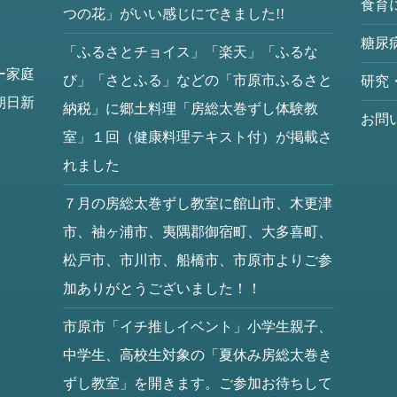
食育
つの花」がいい感じにできました!!
糖尿
「ふるさとチョイス」「楽天」「ふるな
ー家庭
び」「さとふる」などの「市原市ふるさと
研究
朝日新
納税」に郷土料理「房総太巻ずし体験教
お問
室」１回（健康料理テキスト付）が掲載さ
れました
７月の房総太巻ずし教室に館山市、木更津
市、袖ヶ浦市、夷隅郡御宿町、大多喜町、
松戸市、市川市、船橋市、市原市よりご参
加ありがとうございました！！
市原市「イチ推しイベント」小学生親子、
中学生、高校生対象の「夏休み房総太巻き
ずし教室」を開きます。ご参加お待ちして