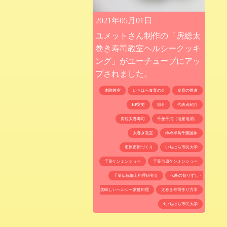
2021年05月01日
ユメットさん制作の「房総太
巻き寿司教室ヘルシークッキ
ング」がユーチューブにアッ
プされました。
体験教室
いちはら食育の会
食育の推進
HP変更
節分
代表者紹介
房総太巻寿司
千産千消（地産地消）
太巻き教室
ゆめ半島千葉国体
市原市街づくり
いちはら市民大学
千葉ケンミンショー
千葉市原ケンミンショー
千葉伝統郷土料理研究会
伝統の祭りずし・
美味しいヘルシー家庭料理
太巻き寿司作り方本
♯いちはら市民大学