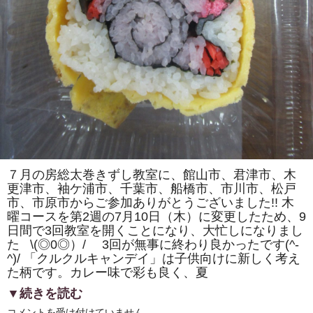
カ）」
を
巻
き
ま
す。
体
験
教
室
も
あ
り
ま
す。
は
７月の房総太巻きずし教室に、館山市、君津市、木
更津市、袖ケ浦市、千葉市、船橋市、市川市、松戸
市、市原市からご参加ありがとうございました!! 木
曜コースを第2週の7月10日（木）に変更したため、9
日間で3回教室を開くことになり、大忙しになりまし
た \(◎0◎）/ 3回が無事に終わり良かったです(^-
^)/ 「クルクルキャンデイ」は子供向けに新しく考え
た柄です。カレー味で彩も良く、夏
▼続きを読む
房
コメントを受け付けていません