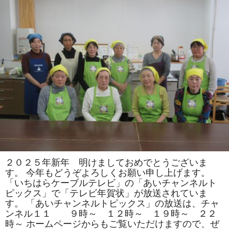
司
教
室
で
は
「松」
「お
ひ
な
様」
を
巻
き
ま
す。
体
験
教
室
も
あ
り
ま
２０２５年新年 明けましておめでとうございま
す。
す。 今年もどうぞよろしくお願い申し上げます。
は
「いちはらケーブルテレビ」の「あいチャンネルト
ピックス」で「テレビ年賀状」が放送されていま
す。 「あいチャンネルトピックス」の放送は、チャ
ンネル１１ ９時～ １２時～ １９時～ ２２
時～ ホームページからもご覧いただけますので、ぜ