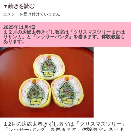
▼続きを読む
6
コメントを受け付けていません
月
の
房
2025年11月4日
総
１２月の房総太巻きずし教室は「クリスマスツリーまたは
太
サザンカ」と「レッサーパンダ」を巻きます。体験教室も
巻
あります。
ず
し
教
室
は
「ア
ヤ
メ」
と
「カ
タ
ツ
ム
リ」
を
巻
き
ま
す。
太
１2月の房総太巻きずし教室は「クリスマスツリー」
巻
き
「レッサーパンダ」を巻きます。体験教室もありま