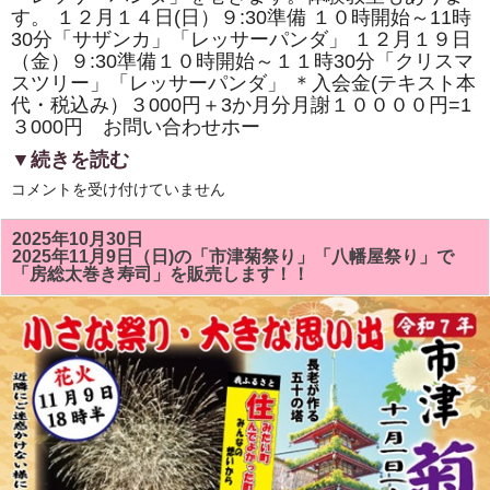
寿
す。 １２月１４日(日）９:30準備 １０時開始～11時
司
の
30分「サザンカ」「レッサーパンダ」 １２月１９日
体
（金）９:30準備１０時開始～１１時30分「クリスマ
験
スツリー」「レッサーパンダ」 ＊入会金(テキスト本
教
室
代・税込み）３000円＋3か月分月謝１００００円=1
も
３000円 お問い合わせホー
あ
り
▼続きを読む
ま
す。
１
は
コメントを受け付けていません
２
月
の
2025年10月30日
房
2025年11月9日（日)の「市津菊祭り」「八幡屋祭り」で
総
「房総太巻き寿司」を販売します！！
太
巻
き
ず
し
教
室
は
「ク
リ
ス
マ
ス
ツ