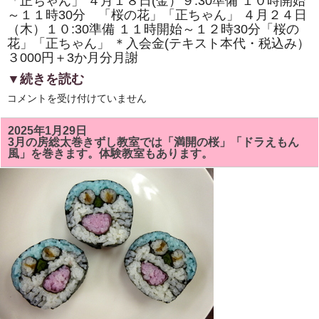
「正ちゃん」 ４月１８日(金）９:30準備 １０時開始
体
験
～１１時30分 「桜の花」「正ちゃん」 ４月２４日
教
（木）１０:30準備 １１時開始～１２時30分「桜の
室
も
花」「正ちゃん」 ＊入会金(テキスト本代・税込み）
あ
３000円＋3か月分月謝
り
ま
▼続きを読む
す。
は
4
コメントを受け付けていません
月
の
房
2025年1月29日
総
3月の房総太巻きずし教室では「満開の桜」「ドラえもん
太
風」を巻きます。体験教室もあります。
巻
き
ず
し
教
室
は
「桜
の
花」
「正
ち
ゃ
ん」
を
巻
き