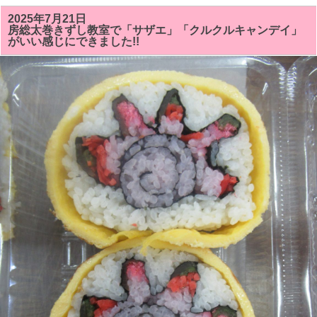
の
房
2025年7月21日
総
房総太巻きずし教室で「サザエ」「クルクルキャンデイ」
太
がいい感じにできました!!
巻
き
寿
司
教
室
で
は
「サ
ザ
ン
カ
ま
た
は
ク
リ
ス
マ
ス
ツ
リ
ー」
「シ
ャ
チ
（オ
ル