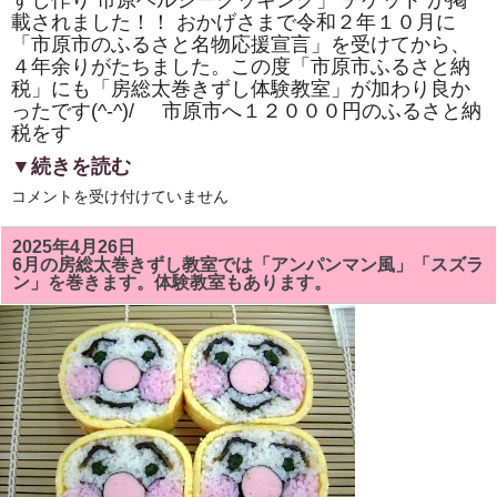
ずし作り 市原ヘルシークッキング」 チケット が掲
き
載されました！！ おかげさまで令和２年１０月に
ま
し
「市原市のふるさと名物応援宣言」を受けてから、
た！！
４年余りがたちました。この度「市原市ふるさと納
は
税」にも「房総太巻きずし体験教室」が加わり良か
ったです(^-^)/ 市原市へ１２０００円のふるさと納
税をす
▼続きを読む
市
コメントを受け付けていません
原
市
「ふ
2025年4月26日
る
6月の房総太巻きずし教室では「アンパンマン風」「スズラ
さ
ン」を巻きます。体験教室もあります。
と
納
税」
に
「株
式
会
社
サ
ン
パ
ー
ク・
市