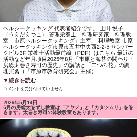
ヘルシークッキング 代表者紹介です。 上田 悦子
（うえだえつこ） 管理栄養士。料理研究家。料理教
室「市原ヘルシークッキング」主宰。 料理教室 市原
ヘルシークッキング市原市五井中央西2-2-5 サンパー
クビル3F 栄養士活動最前線（PDF）はこちら 最近の
活動など年月項目2025年8月「市原と海苔の関わり・
房総太巻き寿司の歴史」の講話と「二つの花」の調
理実習（「市原市教育研究会」主催）
▼続きを読む
ヘ
コメントを受け付けていません
ル
シ
ー
2026年5月14日
ク
6月の房総太巻ずし教室は「アヤメ」と「カタツムリ」を巻
ッ
きます。太巻き寿司の体験教室もあります。
キ
ン
グ
代
表
者