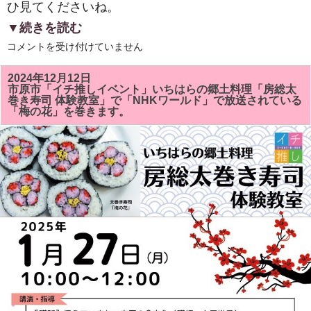
ひ見てくださいね。
▼続きを読む
２
コメントを受け付けていません
０
２
５
2024年12月12日
年
市原市「イチ推しイベント」いちはらの郷土料理「房総太
新
巻き寿司 体験教室」で「NHKワールド」で放送されている
年
「梅の花」を巻きます。
明
け
ま
し
て
お
め
で
と
う
ご
ざ
い
ま
す。
は