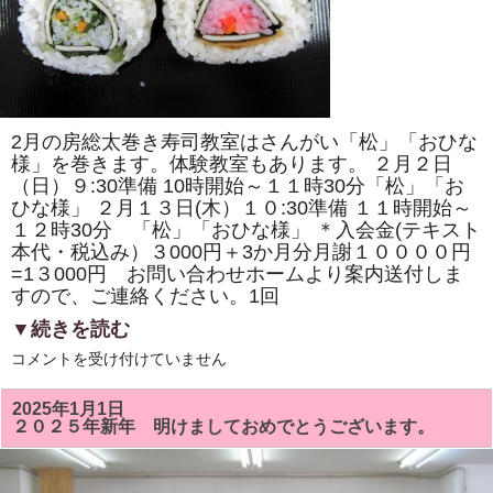
の
桜」
「ド
ラ
え
も
ん
風」
を
2月の房総太巻き寿司教室はさんがい「松」「おひな
巻
き
様」を巻きます。体験教室もあります。 ２月２日
ま
（日）９:30準備 10時開始～１１時30分「松」「お
す。
ひな様」 ２月１３日(木）１０:30準備 １１時開始～
体
験
１２時30分 「松」「おひな様」 ＊入会金(テキスト
教
本代・税込み）３000円＋3か月分月謝１００００円
室
も
=1３000円 お問い合わせホームより案内送付しま
あ
すので、ご連絡ください。1回
り
ま
▼続きを読む
す。
は
２
コメントを受け付けていません
月
の
房
2025年1月1日
総
２０２５年新年 明けましておめでとうございます。
太
巻
き
寿