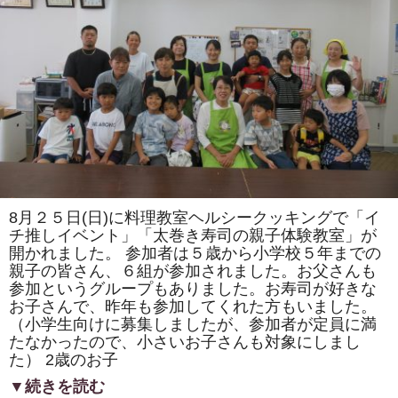
ま
た
は
「ト
ロ
ッ
コ
列
車」
「カ
タ
ツ
ム
リ」
を
巻
き
8月２５日(日)に料理教室ヘルシークッキングで「イ
ま
す。
チ推しイベント」「太巻き寿司の親子体験教室」が
体
開かれました。 参加者は５歳から小学校５年までの
験
親子の皆さん、６組が参加されました。お父さんも
教
室
参加というグループもありました。お寿司が好きな
も
お子さんで、昨年も参加してくれた方もいました。
あ
り
（小学生向けに募集しましたが、参加者が定員に満
ま
たなかったので、小さいお子さんも対象にしまし
す。
は
た） 2歳のお子
▼続きを読む