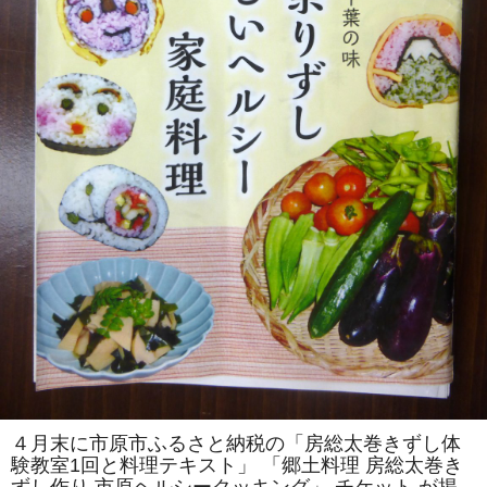
を
伝
え
る
会」
主
催
「房
総
太
巻
き
ず
し
体
験
教
室」
を
「市
原
ヘ
ル
シ
ー
ク
ッ
キ
ン
４月末に市原市ふるさと納税の「房総太巻きずし体
グ」
験教室1回と料理テキスト」 「郷土料理 房総太巻き
で
開