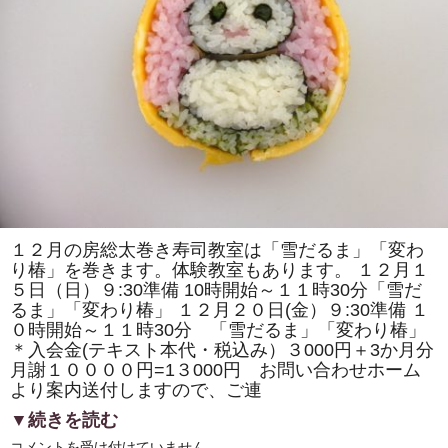
の
取
材
で
「房
総
太
巻
き
寿
司」
の
歴
史
の
紹
介
や
１２月の房総太巻き寿司教室は「雪だるま」「変わ
作
り椿」を巻きます。体験教室もあります。 １２月１
り
方
５日（日）９:30準備 10時開始～１１時30分「雪だ
の
るま」「変わり椿」 １２月２０日(金）９:30準備 １
デ
モ
０時開始～１１時30分 「雪だるま」「変わり椿」
ン
＊入会金(テキスト本代・税込み）３000円＋3か月分
ス
ト
月謝１００００円=1３000円 お問い合わせホーム
レ
より案内送付しますので、ご連
ー
シ
▼続きを読む
ョ
ン
１
コメントを受け付けていません