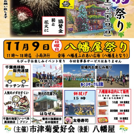
リ
ー
ま
た
は
サ
ザ
ン
カ」
と
「レ
ッ
サ
ー
パ
ン
ダ」
を
巻
き
ま
す。
体
験
教
室
も
あ
り
ま
す。
は