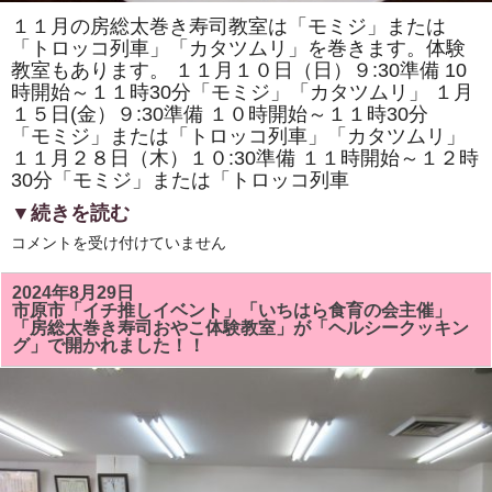
１１月の房総太巻き寿司教室は「モミジ」または
「トロッコ列車」「カタツムリ」を巻きます。体験
教室もあります。 １１月１０日（日）９:30準備 10
時開始～１１時30分「モミジ」「カタツムリ」 １月
１５日(金）９:30準備 １０時開始～１１時30分
「モミジ」または「トロッコ列車」「カタツムリ」
１１月２８日（木）１０:30準備 １１時開始～１２時
30分「モミジ」または「トロッコ列車
▼続きを読む
１
コメントを受け付けていません
１
月
の
2024年8月29日
房
市原市「イチ推しイベント」「いちはら食育の会主催」
総
「房総太巻き寿司おやこ体験教室」が「ヘルシークッキン
太
グ」で開かれました！！
巻
き
寿
司
教
室
は
「モ
ミ
ジ」