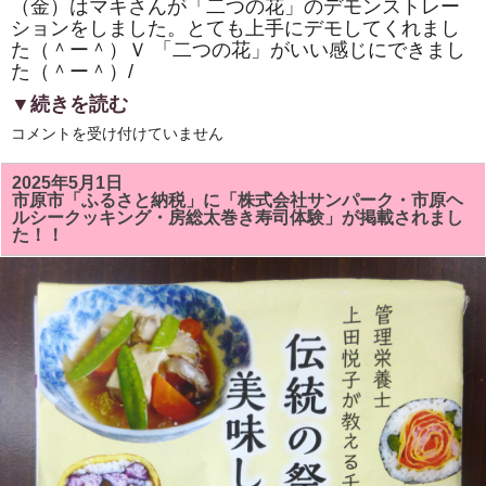
（金）はマキさんが「二つの花」のデモンストレー
ションをしました。とても上手にデモしてくれまし
た（＾ー＾）Ｖ 「二つの花」がいい感じにできまし
た（＾ー＾）/
▼続きを読む
市
コメントを受け付けていません
原
市
「ひ
2025年5月1日
と
市原市「ふるさと納税」に「株式会社サンパーク・市原ヘ
き
ルシークッキング・房総太巻き寿司体験」が掲載されまし
ら
た！！
め
く
市
民
活
動
補
助
事
業」
「房
総
太
巻
き
寿
司