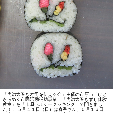
は
一
人
で
の
参
加
も
ok」
の
参
加
者
を
募
集
し
ま
す！！
は
「房総太巻き寿司を伝える会」主催の市原市「ひと
きらめく市民活動補助事業」「房総太巻きずし体験
教室」を「市原ヘルシークッキング」で開きまし
た！！ ５月１１日（日）は春香さん、５月１６日