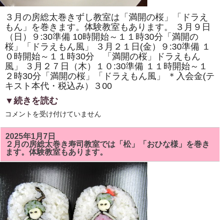
ま
す。
３月の房総太巻きずし教室は「満開の桜」「ドラえ
体
験
もん」を巻きます。体験教室もあります。 ３月９日
教
（日）９:30準備 10時開始～１１時30分「満開の
室
桜」「ドラえもん風」 ３月２１日(金）９:30準備 １
も
あ
０時開始～１１時30分 「満開の桜」ドラえもん
り
風」 ３月２７日（木）１０:30準備 １１時開始～１
ま
す。
２時30分「満開の桜」「ドラえもん風」 ＊入会金(テ
は
キスト本代・税込み）３00
▼続きを読む
3
コメントを受け付けていません
月
の
房
2025年1月7日
総
２月の房総太巻き寿司教室では「松」「おひな様」を巻き
太
ます。体験教室もあります。
巻
き
ず
し
教
室
で
は
「満
開