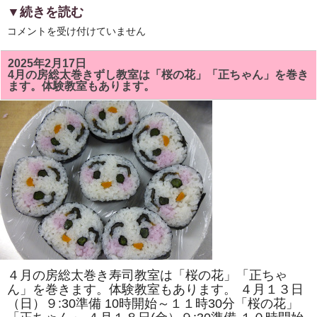
▼続きを読む
5
コメントを受け付けていません
月
の
房
2025年2月17日
総
4月の房総太巻きずし教室は「桜の花」「正ちゃん」を巻き
太
ます。体験教室もあります。
巻
き
ず
し
教
室
で
は
「ト
ロ
ッ
コ
列
車」
「二
つ
の
花」
を
４月の房総太巻き寿司教室は「桜の花」「正ちゃ
巻
き
ん」を巻きます。体験教室もあります。 ４月１３日
ま
（日）９:30準備 10時開始～１１時30分「桜の花」
す。