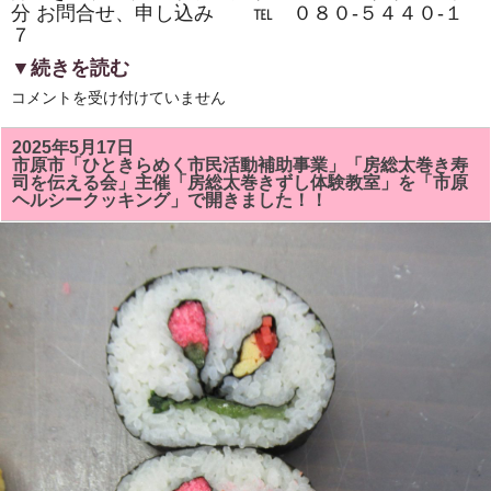
分 お問合せ、申し込み ℡ ０８０‐５４４０‐１
７
▼続きを読む
市
コメントを受け付けていません
原
市
『イ
2025年5月17日
チ
市原市「ひときらめく市民活動補助事業」「房総太巻き寿
押
司を伝える会」主催「房総太巻きずし体験教室」を「市原
し
ヘルシークッキング」で開きました！！
イ
ベ
ン
ト』
「房
総
太
巻
き
ず
し・
親
子
体
験
教
室・
学
生