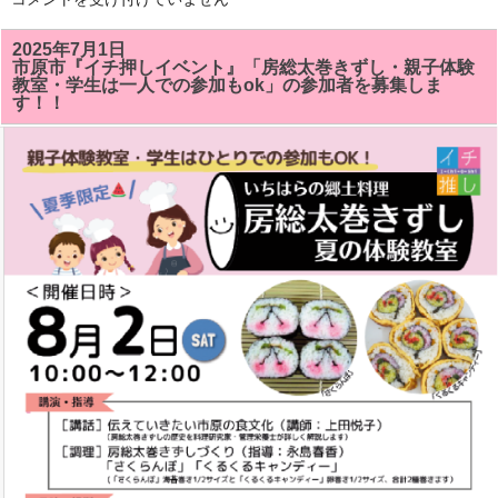
総
太
巻
2025年7月1日
き
市原市『イチ押しイベント』「房総太巻きずし・親子体験
ず
教室・学生は一人での参加もok」の参加者を募集しま
し
す！！
教
室
で
「サ
ザ
エ」
「ク
ル
ク
ル
キ
ャ
ン
デ
イ」
が
い
い
感
じ
に
で
き
ま
し
た!!