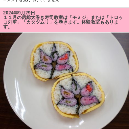
を
２
し
月
ま
の
2024年9月29日
し
房
た！！
１１月の房総太巻き寿司教室は「モミジ」または「トロッ
総
は
コ列車」「カタツムリ」を巻きます。体験教室もありま
太
す。
巻
き
寿
司
教
室
の
予
定
で
す。
体
験
教
室
も
あ
り
ま
す。
は