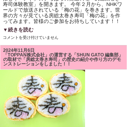
寿司体験教室」を開きます。 今年２月から、NHKワ
ールドで放送されている「梅の花」を巻きます。世
界の方々が見ている房総太巻き寿司「梅の花」を作
ってみます。皆様のご参加をお待ちしています！！
▼続きを読む
市
コメントを受け付けていません
原
市
「イ
2024年11月6日
チ
「TOPPAN株式会社」の運営する「SHUN GATO 編集部」
推
の取材で「房総太巻き寿司」の歴史の紹介や作り方のデモ
し
ンストレーションをしました！！
イ
ベ
ン
ト」
い
ち
は
ら
の
郷
土
料
理
「房
総
太