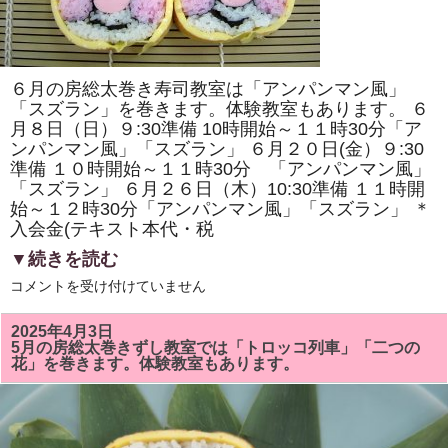
原
ヘ
ル
シ
ー
ク
６月の房総太巻き寿司教室は「アンパンマン風」
ッ
キ
「スズラン」を巻きます。体験教室もあります。 ６
ン
月８日（日）９:30準備 10時開始～１１時30分「ア
グ・
ンパンマン風」「スズラン」 ６月２０日(金）９:30
房
総
準備 １０時開始～１１時30分 「アンパンマン風」
太
「スズラン」 ６月２６日（木）10:30準備 １１時開
巻
き
始～１２時30分「アンパンマン風」「スズラン」 ＊
寿
入会金(テキスト本代・税
司
体
▼続きを読む
験」
が
6
コメントを受け付けていません
掲
月
載
の
さ
房
れ
2025年4月3日
総
ま
5月の房総太巻きずし教室では「トロッコ列車」「二つの
太
し
花」を巻きます。体験教室もあります。
巻
た！！
き
は
ず
し
教
室