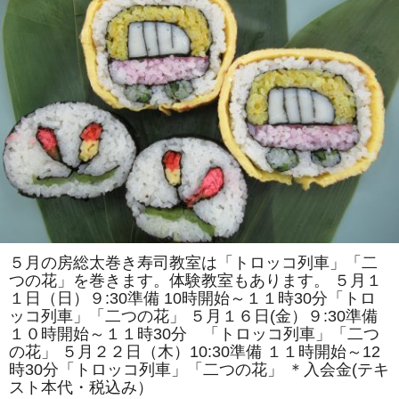
で
は
「ア
ン
パ
ン
マ
ン
風」
「ス
ズ
ラ
ン」
を
巻
き
ま
す。
体
験
教
５月の房総太巻き寿司教室は「トロッコ列車」「二
室
つの花」を巻きます。体験教室もあります。 ５月１
も
あ
１日（日）９:30準備 10時開始～１１時30分「トロ
り
ッコ列車」「二つの花」 ５月１６日(金）９:30準備
ま
す。
１０時開始～１１時30分 「トロッコ列車」「二つ
は
の花」 ５月２２日（木）10:30準備 １１時開始～12
時30分「トロッコ列車」「二つの花」 ＊入会金(テキ
スト本代・税込み）