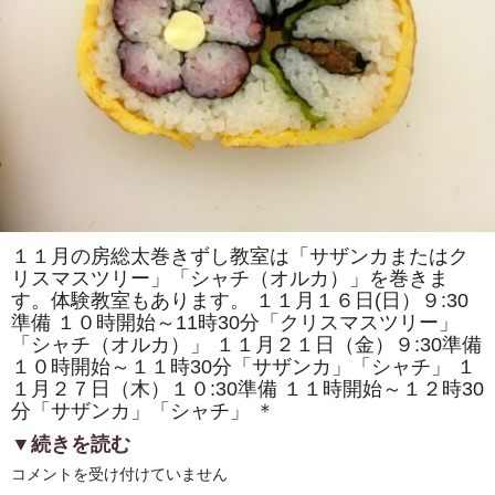
で
「房
総
太
巻
き
寿
司」
を
販
売
し
ま
す！！
は
１１月の房総太巻きずし教室は「サザンカまたはク
リスマスツリー」「シャチ（オルカ）」を巻きま
す。体験教室もあります。 １１月１６日(日）９:30
準備 １０時開始～11時30分「クリスマスツリー」
「シャチ（オルカ）」 １１月２１日（金）９:30準備
１０時開始～１１時30分「サザンカ」「シャチ」 １
１月２７日（木）１０:30準備 １１時開始～１２時30
分「サザンカ」「シャチ」 ＊
▼続きを読む
11
コメントを受け付けていません
月