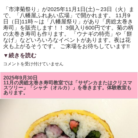
「市津菊祭り」が2025年11月1日(土)～23日（火）ま
で、「八幡屋ふれあい広場」で開かれます。 11月9
日（日)11時～は「八幡屋祭り」があり「房総太巻き
寿司」を販売します！！ 3個入り600円です。菊の柄
の太巻き寿司も作ります。 「ウナギの特売」や「餅
なげ」などいろいろなイベントがあります。夜は花
火も上がるそうです。 ご来場をお待ちしています!!
▼続きを読む
2025
コメントを受け付けていません
年
11
月
2025年9月30日
9
11月の房総太巻き寿司教室では「サザンカまたはクリスマ
日
スツリー」「シャチ（オルカ）」を巻きます。体験教室も
（日)
あります。
の
「市
津
菊
祭
り」
「八
幡
屋
祭
り」