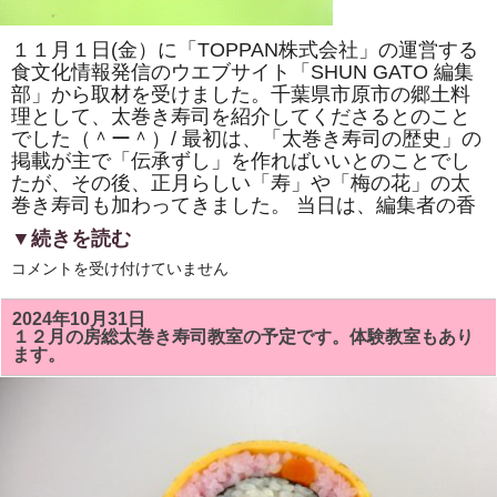
巻
き
寿
１１月１日(金）に「TOPPAN株式会社」の運営する
司
体
食文化情報発信のウエブサイト「SHUN GATO 編集
験
部」から取材を受けました。千葉県市原市の郷土料
教
室」
理として、太巻き寿司を紹介してくださるとのこと
で
でした（＾ー＾）/ 最初は、「太巻き寿司の歴史」の
「NHK
掲載が主で「伝承ずし」を作ればいいとのことでし
ワ
ー
たが、その後、正月らしい「寿」や「梅の花」の太
ル
巻き寿司も加わってきました。 当日は、編集者の香
ド」
で
▼続きを読む
放
送
「TOPPAN
コメントを受け付けていません
さ
株
れ
式
て
会
い
2024年10月31日
社」
る
１２月の房総太巻き寿司教室の予定です。体験教室もあり
の
「梅
ます。
運
の
営
花」
す
を
る
巻
「SHUN
き
GATO
ま
編
す。
集
は
部」