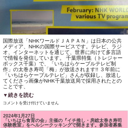
ス
の
花」
を
巻
き
ま
す。
体
験
国際放送「NHKワールドＪＡＰＡＮ」は日本の公共
教
室
メディア、NHKの国際サービスです。テレビ、ラジ
も
オ、インターネットを通じて、世界に向けて多言語
あ
で情報を発信しています。 千葉県特集（トレジャー
り
ま
ボックス千葉）で、「いちはらケーブルテレビ制
す。
作」の太巻き寿司「梅」が放送されます!! ３年前に
は
「いちはらケーブルテレビ」さんが収録し、放送し
てくださっ画像がNHK千葉放送局で採用されたとの
ことです、
▼続きを読む
国
コメントを受け付けていません
際
放
送
2024年1月27日
「NHK
「いちはら食育の会」主催の『イチ推し・房総太巻き寿司
ワ
体験教室」をヘルシークッキングで開きます。参加者募集
ー