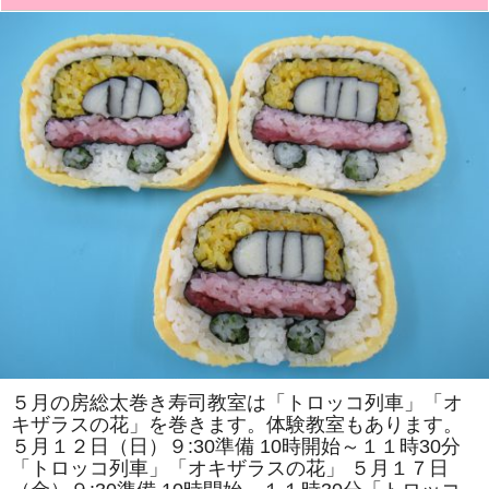
た!!
き
は
寿
司
教
室」
で
は
「パ
ン
ダ」
「二
つ
の
花」
を
巻
き
ま
す。
体
験
教
室
も
あ
り
５月の房総太巻き寿司教室は「トロッコ列車」「オ
ま
キザラスの花」を巻きます。体験教室もあります。
す。
は
５月１２日（日）９:30準備 10時開始～１１時30分
「トロッコ列車」「オキザラスの花」 ５月１７日