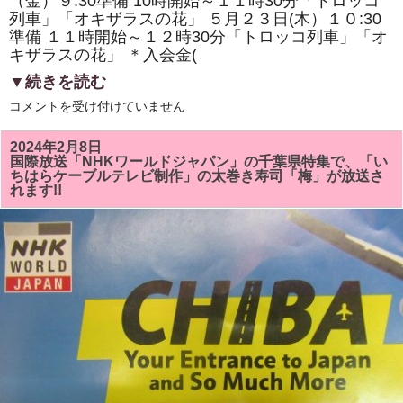
（金）９:30準備 10時開始～１１時30分「トロッコ
列車」「オキザラスの花」 ５月２３日(木）１０:30
準備 １１時開始～１２時30分「トロッコ列車」「オ
キザラスの花」 ＊入会金(
▼続きを読む
5
コメントを受け付けていません
月
の
房
2024年2月8日
総
国際放送「NHKワールドジャパン」の千葉県特集で、「い
太
ちはらケーブルテレビ制作」の太巻き寿司「梅」が放送さ
巻
れます!!
き
寿
司
教
室
で
は
「ト
ロ
ッ
コ
列
車」
「オ
キ
ザ
ラ