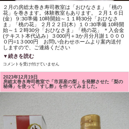
ク
ッ
２月の房総太巻き寿司教室は「おひなさま」「桃の
キ
花」を巻きます。体験教室もあります。 ２月１６日
ン
グ
(金）９:30準備 10時開始～１１時30分「おひなさ
で
ま」「桃の花」 ２月２２日(木）１０:30準備 10時開
開
き
始～１２時30分「おひなさま」「桃の花」 ＊入会金
ま
(テキスト本代込み）３000円＋3か月分月謝１０００
す。
参
０円=1３000円 お問い合わせホームより案内送付
加
しますので、ご連絡ください
者
募
▼続きを読む
集
中！！
２
コメントを受け付けていません
は
月
の
房
2023年12月19日
総
房総太巻き寿司教室で「市原産の梨」を発酵させた「梨の
太
秘傳」を使って「すし酢」を作ってみました。
巻
き
寿
司
教
室
は
「お
ひ
な
様」