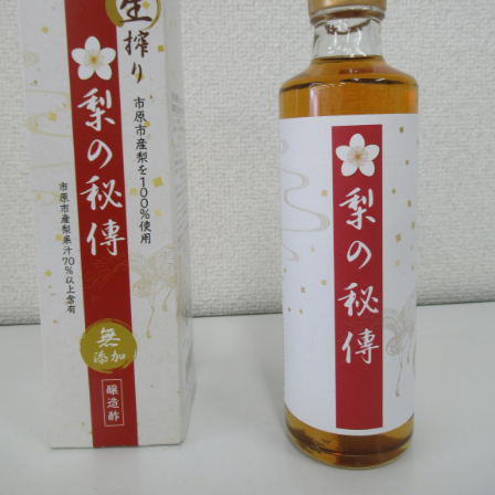
「桃
の
花」
を
巻
き
ま
す。
体
験
教
室
も
あ
り
ま
す。
は