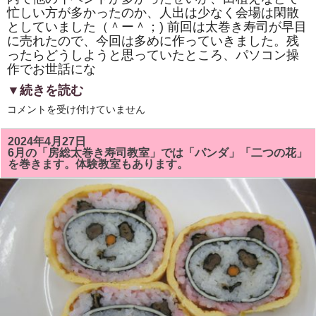
忙しい方が多かったのか、人出は少なく会場は閑散
としていました（＾ー＾；) 前回は太巻き寿司が早目
に売れたので、今回は多めに作っていきました。残
ったらどうしようと思っていたところ、パソコン操
作でお世話にな
▼続きを読む
市
コメントを受け付けていません
原
市
の
2024年4月27日
旧
6月の「房総太巻き寿司教室」では「パンダ」「二つの花」
内
を巻きます。体験教室もあります。
田
小
学
校
の
体
育
館
で
開
か
れ
る
「お
も