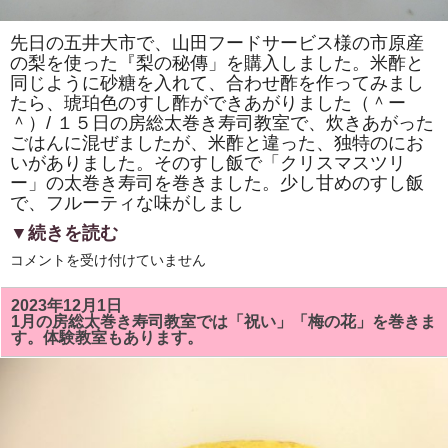
先日の五井大市で、山田フードサービス様の市原産
の梨を使った『梨の秘傳」を購入しました。米酢と
同じように砂糖を入れて、合わせ酢を作ってみまし
たら、琥珀色のすし酢ができあがりました（＾ー
＾）/ １５日の房総太巻き寿司教室で、炊きあがった
ごはんに混ぜましたが、米酢と違った、独特のにお
いがありました。そのすし飯で「クリスマスツリ
ー」の太巻き寿司を巻きました。少し甘めのすし飯
で、フルーティな味がしまし
▼続きを読む
房
コメントを受け付けていません
総
太
巻
2023年12月1日
き
1月の房総太巻き寿司教室では「祝い」「梅の花」を巻きま
寿
す。体験教室もあります。
司
教
室
で
「市
原
産
の