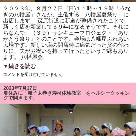
す。
体
２０２３年、８月２７日（日)１１時～１９時「うな
験
ぎの八幡屋」さんが、主催する「八幡屋夏祭り」に
教
室
出店します。 茂原街道に新道が整備されたことで、
も
新しく店を新築して３９年になるそうです。それに
あ
り
ちなんで、（３９）サンキュープロジェクト『あり
ま
がとう祭り』とのことです。会場は八幡屋ふれあい
す。
は
広場です。新しい店の開店時に病気だった父の代わ
りに、夫がお祝いを持って行ったというご縁もあり
ます。 八幡屋会
▼続きを読む
２
コメントを受け付けていません
０
２
３
2023年7月17日
年・
夏休みに「親子太巻き寿司体験教室」をヘルシークッキン
８
グで開きます。
月
２
７
日
（日）
「八
幡
屋
夏