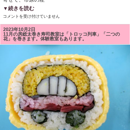
▼続きを読む
「伝
コメントを受け付けていません
え
て
い
2023年10月2日
き
11月の房総太巻き寿司教室は「トロッコ列車」「二つの
た
花」を巻きます。体験教室もあります。
い
市
原
の
食
文
化」
の
冊
子
が
完
成！！
「地
域
住
民
主
体
の
ま
ち
づ