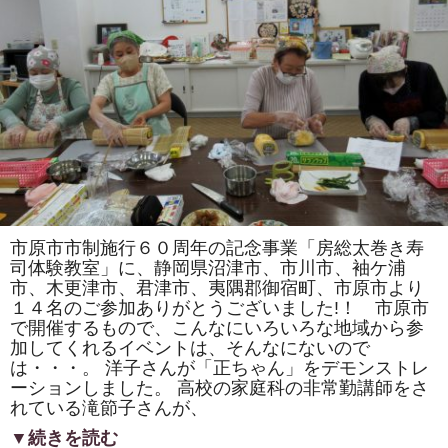
犬」
「花
椿」
を
巻
き
ま
す。
太
巻
き
寿
司
の
体
験
教
市原市市制施行６０周年の記念事業「房総太巻き寿
室
も
司体験教室」に、静岡県沼津市、市川市、袖ケ浦
あ
市、木更津市、君津市、夷隅郡御宿町、市原市より
り
ま
１４名のご参加ありがとうございました!！ 市原市
す。
で開催するもので、こんなにいろいろな地域から参
は
加してくれるイベントは、そんなにないので
は・・・。 洋子さんが「正ちゃん」をデモンストレ
ーションしました。 高校の家庭科の非常勤講師をさ
れている滝節子さんが、
▼続きを読む