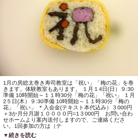
梨」
を
発
酵
さ
せ
た
「梨
の
秘
傳」
を
使
っ
て
「す
し
酢」
を
1月の房総太巻き寿司教室は「祝い」「梅の花」を巻
作
きます。体験教室もあります。 １月１4日(日）９:30
っ
て
準備 10時開始～１１時30分「梅の花」「祝い」 １月
み
2５日(木）９:30準備 10時開始～１１時30分「梅の
ま
し
花」「祝い」 ＊入会金(テキスト本代込み）３000円
た。
＋3か月分月謝１００００円=1３000円 お問い合わ
は
せホームより案内送付しますので、ご連絡くださ
い。1回参加の方は（テ
▼続きを読む