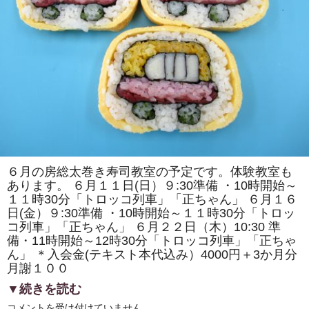
エ」
「カ
タ
ツ
ム
リ」
を
巻
き
ま
す。
太
巻
き
寿
司
の
体
６月の房総太巻き寿司教室の予定です。体験教室も
験
あります。 ６月１１日(日）９:30準備 ・10時開始～
教
室
１１時30分「トロッコ列車」「正ちゃん」 ６月１６
も
日(金）９:30準備 ・10時開始～１１時30分「トロッ
あ
り
コ列車」「正ちゃん」 ６月２２日（木）10:30 準
ま
備・11時開始～12時30分「トロッコ列車」「正ちゃ
す。
は
ん」 ＊入会金(テキスト本代込み）4000円＋3か月分
月謝１００
▼続きを読む
６
コメントを受け付けていません