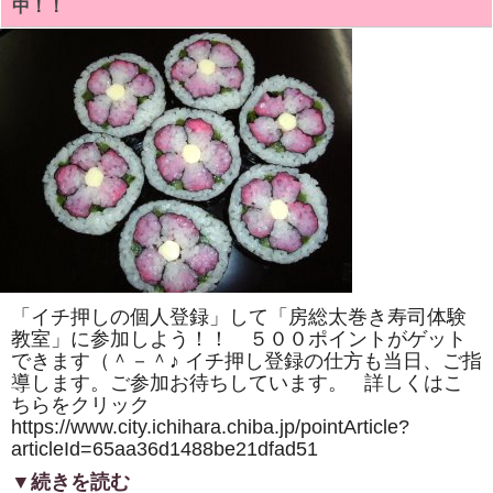
中！！
ル
ド
ジ
ャ
パ
ン」
の
千
葉
県
特
集
で、
「い
ち
は
ら
ケ
ー
ブ
「イチ押しの個人登録」して「房総太巻き寿司体験
ル
テ
教室」に参加しよう！！ ５００ポイントがゲット
レ
できます（＾－＾♪ イチ押し登録の仕方も当日、ご指
ビ
制
導します。ご参加お待ちしています。 詳しくはこ
作」
ちらをクリック
の
https://www.city.ichihara.chiba.jp/pointArticle?
太
巻
articleId=65aa36d1488be21dfad51
き
寿
▼続きを読む
司