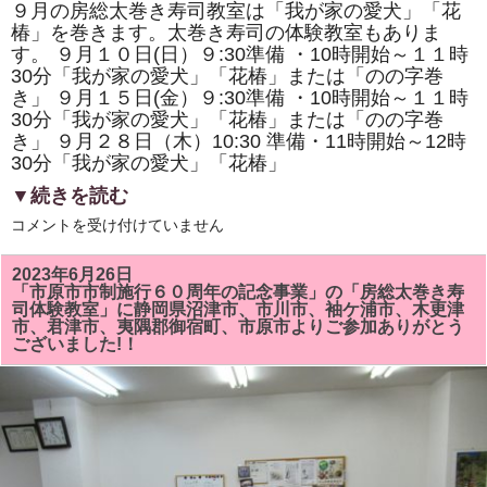
９月の房総太巻き寿司教室は「我が家の愛犬」「花
椿」を巻きます。太巻き寿司の体験教室もありま
す。 ９月１０日(日）９:30準備 ・10時開始～１１時
30分「我が家の愛犬」「花椿」または「のの字巻
き」 ９月１５日(金）９:30準備 ・10時開始～１１時
30分「我が家の愛犬」「花椿」または「のの字巻
き」 ９月２８日（木）10:30 準備・11時開始～12時
30分「我が家の愛犬」「花椿」
▼続きを読む
9
コメントを受け付けていません
月
の
房
2023年6月26日
総
「市原市市制施行６０周年の記念事業」の「房総太巻き寿
太
司体験教室」に静岡県沼津市、市川市、袖ケ浦市、木更津
巻
市、君津市、夷隅郡御宿町、市原市よりご参加ありがとう
き
ございました!！
寿
司
教
室
は
「我
が
家
の
愛