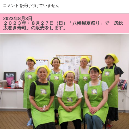
10
コメントを受け付けていません
月
の
房
2023年8月3日
総
２０２３年・８月２７日（日）「八幡屋夏祭り」で「房総
太
太巻き寿司」の販売をします。
巻
き
寿
司
教
室
「ハ
ロ
ウ
イ
ン」
「の
の
字
巻
き」
ま
た
は
「花
椿」
を
巻
き
ま