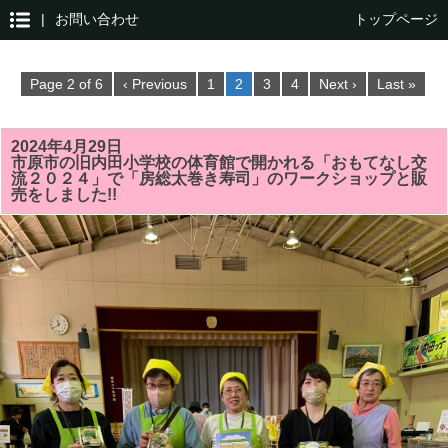
|
お問い合わせ
トップページ
Page 2 of 6
‹ Previous
1
2
3
4
Next ›
Last »
2024年4月29日
市原市の旧内田小学校の体育館で開かれる「おもてなし交
流２０２４」で「房総太巻き寿司」のワークショップと販
売をしました!!