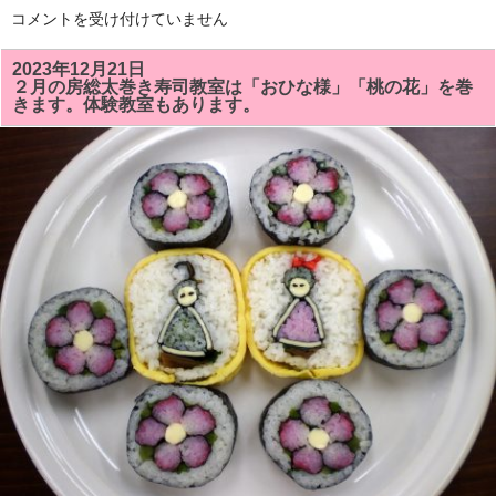
「梅」
「い
コメントを受け付けていません
が
ち
放
は
送
ら
2023年12月21日
さ
食
２月の房総太巻き寿司教室は「おひな様」「桃の花」を巻
れ
育
ま
きます。体験教室もあります。
の
す!!
会」
は
主
催
の
『イ
チ
推
し・
房
総
太
巻
き
寿
司
体
験
教
室」
を
ヘ
ル
シ
ー