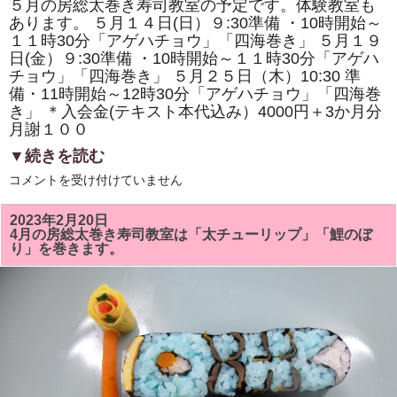
５月の房総太巻き寿司教室の予定です。体験教室も
も
あります。 ５月１４日(日）９:30準備 ・10時開始～
あ
り
１１時30分「アゲハチョウ」「四海巻き」 ５月１９
ま
日(金）９:30準備 ・10時開始～１１時30分「アゲハ
す。
は
チョウ」「四海巻き」 ５月２５日（木）10:30 準
備・11時開始～12時30分「アゲハチョウ」「四海巻
き」 ＊入会金(テキスト本代込み）4000円＋3か月分
月謝１００
▼続きを読む
５
コメントを受け付けていません
月
の
房
2023年2月20日
総
4月の房総太巻き寿司教室は「太チューリップ」「鯉のぼ
太
り」を巻きます。
巻
き
寿
司
教
室
は
「ア
ゲ
ハ
チ
ョ