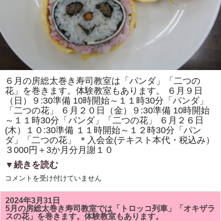
て
な
し
交
流
２
０
２
４」
で
「房
総
６月の房総太巻き寿司教室は「パンダ」「二つの
太
花」を巻きます。体験教室もあります。 ６月９日
巻
き
（日）９:30準備 10時開始～１１時30分「パンダ」
寿
「二つの花」 ６月２０日（金）９:30準備 10時開始
司」
の
～１１時30分「パンダ」「二つの花」 ６月２６日
ワ
(木）１０:30準備 １１時開始～１２時30分「パン
ー
ク
ダ」「二つの花」 ＊入会金(テキスト本代・税込み）
シ
３000円＋3か月分月謝１０
ョ
ッ
▼続きを読む
プ
と
6
コメントを受け付けていません
販
月
売
の
を
「房
2024年3月31日
し
総
ま
5月の房総太巻き寿司教室では「トロッコ列車」「オキザラ
太
し
スの花」を巻きます。体験教室もあります。
巻