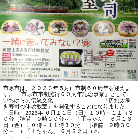
県
沼
津
市、
市
川
市、
袖
ケ
浦
市、
木
更
津
市、
君
津
市、
夷
隅
郡
市原市は、２０２３年５月に市制６０周年を迎えま
御
す。 「市原市市制施行６０周年記念事業」として、
宿
町、
いちはらの伝統文化 「房総太巻
市
き寿司の体験教室」を開催することになりました。
原
・日時 2023年 ６月１１日（日）１０時～１１時３
市
よ
０分（準備 ９時３０分～）「正ちゃん」 ６月１６
り
日（金）１０時～１１時３０分 （準備 ９時３０
ご
参
分～ ）「正ちゃん」 ６月２２日（木
加