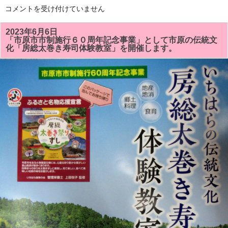
「市
コメントを受け付けていません
原
市
市
2023年6月6日
制
「市原市市制施行６０周年記念事業」として市原の伝統文
施
化「房総太巻き寿司体験教室」を開催します。
行
６
０
周
年
の
記
念
事
業」
の
「房
総
太
巻
き
寿
司
体
験
教
室」
に
静
岡