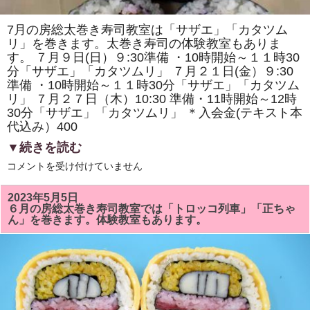
寿
司
体
7月の房総太巻き寿司教室は「サザエ」「カタツム
験
リ」を巻きます。太巻き寿司の体験教室もありま
教
室」
す。 ７月９日(日）９:30準備 ・10時開始～１１時30
を
分「サザエ」「カタツムリ」 ７月２１日(金）９:30
開
催
準備 ・10時開始～１１時30分「サザエ」「カタツム
し
リ」 ７月２７日（木）10:30 準備・11時開始～12時
ま
す。
30分「サザエ」「カタツムリ」 ＊入会金(テキスト本
は
代込み）400
▼続きを読む
7
コメントを受け付けていません
月
の
房
2023年5月5日
総
６月の房総太巻き寿司教室では「トロッコ列車」「正ちゃ
太
ん」を巻きます。体験教室もあります。
巻
き
寿
司
教
室
は
「サ
ザ