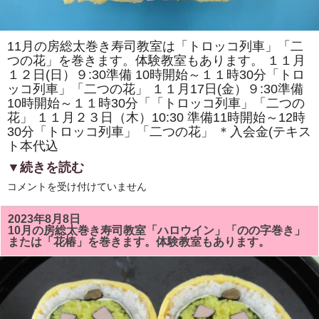
く
り
シ
ン
11月の房総太巻き寿司教室は「トロッコ列車」「二
ポ
つの花」を巻きます。体験教室もあります。 １１月
ジ
ウ
１２日(日）９:30準備 10時開始～１１時30分「トロ
ム」
ッコ列車」「二つの花」 １１月17日(金）９:30準備
で
配
10時開始～１１時30分「「トロッコ列車」「二つの
布
花」 １１月２３日（木）10:30 準備11時開始～12時
し
ま
30分「トロッコ列車」「二つの花」 ＊入会金(テキス
す
ト本代込
は
▼続きを読む
11
コメントを受け付けていません
月
の
房
2023年8月8日
総
10月の房総太巻き寿司教室「ハロウイン」「のの字巻き」
太
または「花椿」を巻きます。体験教室もあります。
巻
き
寿
司
教
室
は
「ト