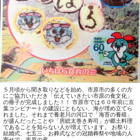
ま
す。
は
５月頃から聞き取りなどを始め、市原市の多くの方
にご協力いただき「伝えていきたい市原の食文化」
の冊子が完成しました！！ 市原市では６０年前に京
葉コンビナートの建設にともない、海が埋め立てら
れました。それまで養老川の河口で「海苔の養殖」
が盛んだったことや「房総太巻き寿司」が郷土料理
であることを知らない人が増えています。 お祭り、
結婚式、七五三、お葬式などの冠婚葬祭や地域の人
寄せで、市原の産