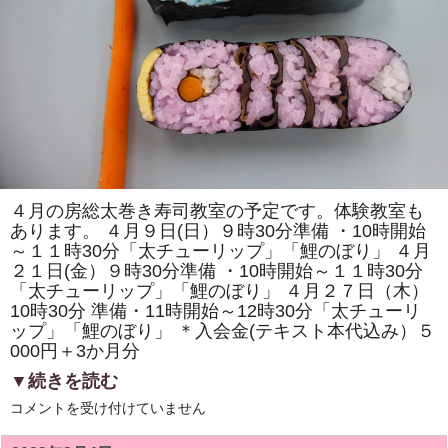
ウ」
「四
海
巻
き」
を
巻
き
ま
す。
体
験
教
室
も
４月の房総太巻き寿司教室の予定です。体験教室も
あ
あります。 ４月９日(日）９時30分準備 ・10時開始
り
ま
～１１時30分「太チューリップ」「鯉のぼり」 ４月
す。
２１日(金）９時30分準備 ・10時開始～１１時30分
は
「太チューリップ」「鯉のぼり」 ４月２７日（木）
10時30分 準備・11時開始～12時30分「太チューリ
ップ」「鯉のぼり」 ＊入会金(テキスト本代込み）５
000円＋3か月分
▼続きを読む
4
コメントを受け付けていません
月
の