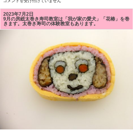
夏
コメントを受け付けていません
休
み
に
2023年7月2日
「親
9月の房総太巻き寿司教室は「我が家の愛犬」「花椿」を巻
子
きます。太巻き寿司の体験教室もあります。
太
巻
き
寿
司
体
験
教
室」
を
ヘ
ル
シ
ー
ク
ッ
キ
ン
グ
で
開
き
ま
す。
は