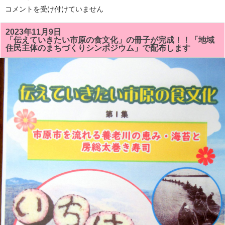
1
コメントを受け付けていません
月
の
房
2023年11月9日
総
「伝えていきたい市原の食文化」の冊子が完成！！「地域
太
住民主体のまちづくりシンポジウム」で配布します
巻
き
寿
司
教
室
で
は
「祝
い」
「梅
の
花」
を
巻
き
ま
す。
体
験
教
室
も
あ
り