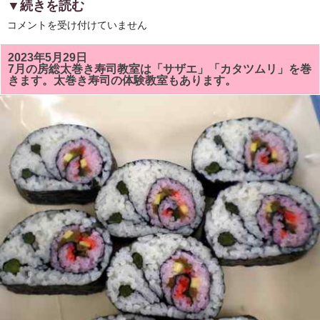
あ
▼続きを読む
り
が
「市
コメントを受け付けていません
と
原
う
市
ご
市
2023年5月29日
ざ
制
7月の房総太巻き寿司教室は「サザエ」「カタツムリ」を巻
い
施
きます。太巻き寿司の体験教室もあります。
ま
行
し
６
た!！
０
は
周
年
記
念
事
業」
と
し
て
市
原
の
伝
統
文
化
「房
総
太
巻
き