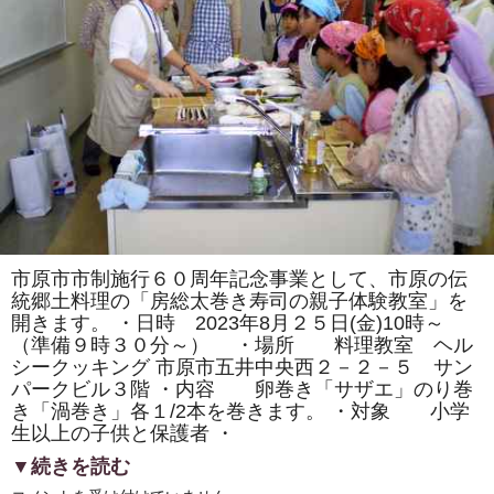
祭
り」
で
「房
総
太
巻
き
寿
司」
の
販
売
を
し
ま
す。
は
市原市市制施行６０周年記念事業として、市原の伝
統郷土料理の「房総太巻き寿司の親子体験教室」を
開きます。 ・日時 2023年8月２５日(金)10時～
（準備９時３０分～） ・場所 料理教室 ヘル
シークッキング 市原市五井中央西２－２－５ サン
パークビル３階 ・内容 卵巻き「サザエ」のり巻
き「渦巻き」各１/2本を巻きます。 ・対象 小学
生以上の子供と保護者 ・
▼続きを読む