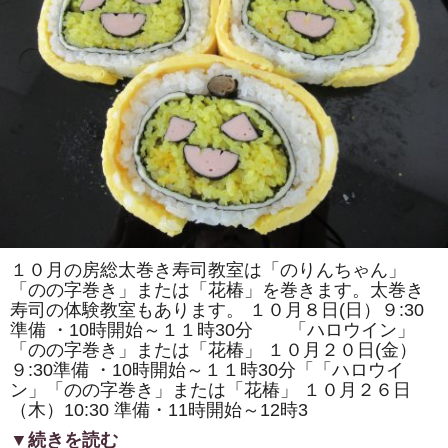
ロ
ッ
コ
列
車」
「二
つ
の
花」
を
巻
き
ま
す。
体
験
教
室
も
１０月の房総太巻き寿司教室は「のりんちゃん」
あ
「のの字巻き」または「花椿」を巻きます。太巻き
り
ま
寿司の体験教室もあります。 １０月８日(日）９:30
す。
準備 ・10時開始～１１時30分 「ハロウイン」
は
「のの字巻き」または「花椿」 １０月２０日(金）
９:30準備 ・10時開始～１１時30分「「ハロウイ
ン」「のの字巻き」または「花椿」 １０月２６日
（木）10:30 準備・11時開始～12時3
▼続きを読む