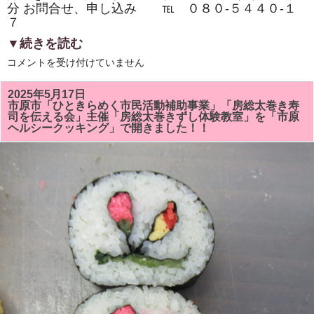
分 お問合せ、申し込み ℡ ０８０‐５４４０‐１
７
▼続きを読む
市
コメントを受け付けていません
原
市
『イ
2025年5月17日
チ
市原市「ひときらめく市民活動補助事業」「房総太巻き寿
押
司を伝える会」主催「房総太巻きずし体験教室」を「市原
し
ヘルシークッキング」で開きました！！
イ
ベ
ン
ト』
「房
総
太
巻
き
ず
し・
親
子
体
験
教
室・
学
生