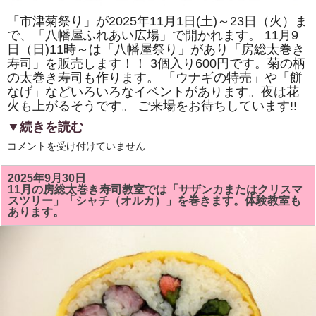
「市津菊祭り」が2025年11月1日(土)～23日（火）ま
で、「八幡屋ふれあい広場」で開かれます。 11月9
日（日)11時～は「八幡屋祭り」があり「房総太巻き
寿司」を販売します！！ 3個入り600円です。菊の柄
の太巻き寿司も作ります。 「ウナギの特売」や「餅
なげ」などいろいろなイベントがあります。夜は花
火も上がるそうです。 ご来場をお待ちしています!!
▼続きを読む
2025
コメントを受け付けていません
年
11
月
2025年9月30日
9
11月の房総太巻き寿司教室では「サザンカまたはクリスマ
日
スツリー」「シャチ（オルカ）」を巻きます。体験教室も
（日)
あります。
の
「市
津
菊
祭
り」
「八
幡
屋
祭
り」