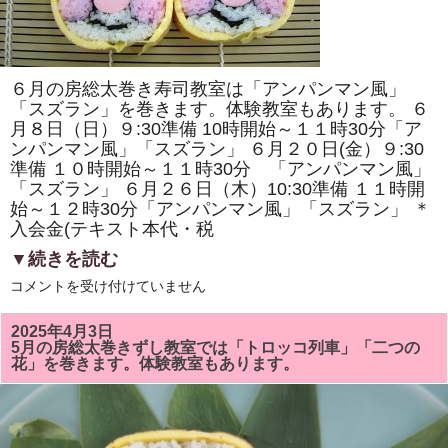
原
ヘ
ル
シ
ー
ク
６月の房総太巻き寿司教室は「アンパンマン風」
ッ
キ
「スズラン」を巻きます。体験教室もあります。 ６
ン
月８日（日）９:30準備 10時開始～１１時30分「ア
グ・
ンパンマン風」「スズラン」 ６月２０日(金）９:30
房
総
準備 １０時開始～１１時30分 「アンパンマン風」
太
「スズラン」 ６月２６日（木）10:30準備 １１時開
巻
き
始～１２時30分「アンパンマン風」「スズラン」 ＊
寿
入会金(テキスト本代・税
司
体
▼続きを読む
験」
が
6
コメントを受け付けていません
掲
月
載
の
さ
房
れ
2025年4月3日
総
ま
5月の房総太巻きずし教室では「トロッコ列車」「二つの
太
し
花」を巻きます。体験教室もあります。
巻
た！！
き
は
ず
し
教
室