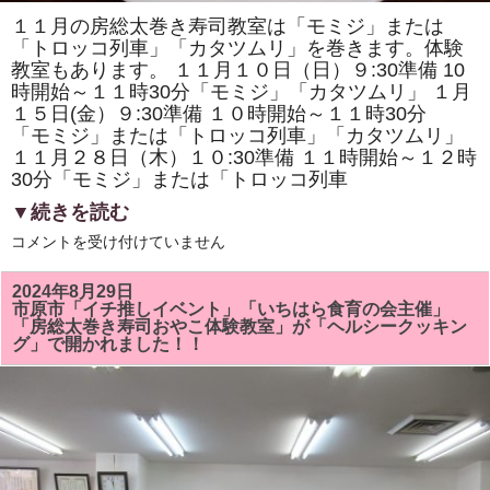
１１月の房総太巻き寿司教室は「モミジ」または
「トロッコ列車」「カタツムリ」を巻きます。体験
教室もあります。 １１月１０日（日）９:30準備 10
時開始～１１時30分「モミジ」「カタツムリ」 １月
１５日(金）９:30準備 １０時開始～１１時30分
「モミジ」または「トロッコ列車」「カタツムリ」
１１月２８日（木）１０:30準備 １１時開始～１２時
30分「モミジ」または「トロッコ列車
▼続きを読む
１
コメントを受け付けていません
１
月
の
2024年8月29日
房
市原市「イチ推しイベント」「いちはら食育の会主催」
総
「房総太巻き寿司おやこ体験教室」が「ヘルシークッキン
太
グ」で開かれました！！
巻
き
寿
司
教
室
は
「モ
ミ
ジ」