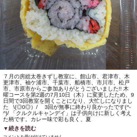
カ）」
を
巻
き
ま
す。
体
験
教
室
も
あ
り
ま
す。
は
７月の房総太巻きずし教室に、館山市、君津市、木
更津市、袖ケ浦市、千葉市、船橋市、市川市、松戸
市、市原市からご参加ありがとうございました!! 木
曜コースを第2週の7月10日（木）に変更したため、9
日間で3回教室を開くことになり、大忙しになりまし
た \(◎0◎）/ 3回が無事に終わり良かったです(^-
^)/ 「クルクルキャンデイ」は子供向けに新しく考え
た柄です。カレー味で彩も良く、夏
▼続きを読む
房
コメントを受け付けていません