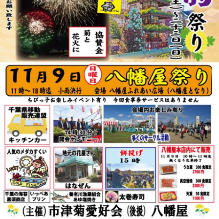
リ
ー
ま
た
は
サ
ザ
ン
カ」
と
「レ
ッ
サ
ー
パ
ン
ダ」
を
巻
き
ま
す。
体
験
教
室
も
あ
り
ま
す。
は