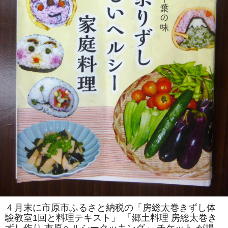
を
伝
え
る
会」
主
催
「房
総
太
巻
き
ず
し
体
験
教
室」
を
「市
原
ヘ
ル
シ
ー
ク
ッ
キ
ン
４月末に市原市ふるさと納税の「房総太巻きずし体
グ」
験教室1回と料理テキスト」 「郷土料理 房総太巻き
で
開