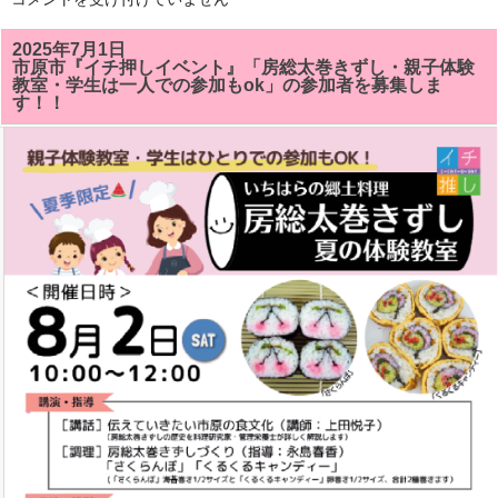
総
太
巻
2025年7月1日
き
市原市『イチ押しイベント』「房総太巻きずし・親子体験
ず
教室・学生は一人での参加もok」の参加者を募集しま
し
す！！
教
室
で
「サ
ザ
エ」
「ク
ル
ク
ル
キ
ャ
ン
デ
イ」
が
い
い
感
じ
に
で
き
ま
し
た!!