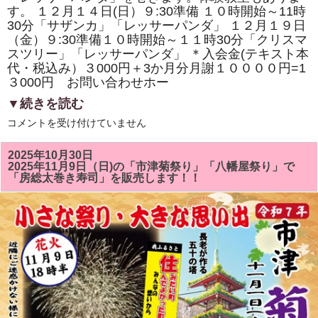
寿
す。 １２月１４日(日）９:30準備 １０時開始～11時
司
の
30分「サザンカ」「レッサーパンダ」 １２月１９日
体
（金）９:30準備１０時開始～１１時30分「クリスマ
験
スツリー」「レッサーパンダ」 ＊入会金(テキスト本
教
室
代・税込み）３000円＋3か月分月謝１００００円=1
も
３000円 お問い合わせホー
あ
り
▼続きを読む
ま
す。
１
は
コメントを受け付けていません
２
月
の
2025年10月30日
房
2025年11月9日（日)の「市津菊祭り」「八幡屋祭り」で
総
「房総太巻き寿司」を販売します！！
太
巻
き
ず
し
教
室
は
「ク
リ
ス
マ
ス
ツ