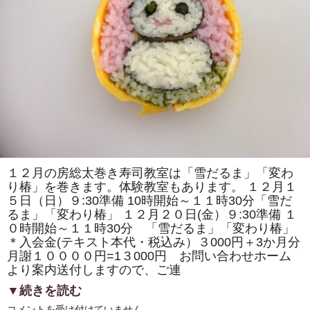
の
取
材
で
「房
総
太
巻
き
寿
司」
の
歴
史
の
紹
介
や
１２月の房総太巻き寿司教室は「雪だるま」「変わ
作
り椿」を巻きます。体験教室もあります。 １２月１
り
方
５日（日）９:30準備 10時開始～１１時30分「雪だ
の
るま」「変わり椿」 １２月２０日(金）９:30準備 １
デ
モ
０時開始～１１時30分 「雪だるま」「変わり椿」
ン
＊入会金(テキスト本代・税込み）３000円＋3か月分
ス
ト
月謝１００００円=1３000円 お問い合わせホーム
レ
より案内送付しますので、ご連
ー
シ
▼続きを読む
ョ
ン
１
コメントを受け付けていません