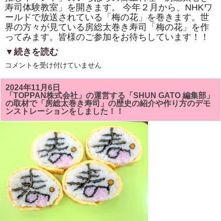
寿司体験教室」を開きます。 今年２月から、NHKワ
ールドで放送されている「梅の花」を巻きます。世
界の方々が見ている房総太巻き寿司「梅の花」を作
ってみます。皆様のご参加をお待ちしています！！
▼続きを読む
市
コメントを受け付けていません
原
市
「イ
2024年11月6日
チ
「TOPPAN株式会社」の運営する「SHUN GATO 編集部」
推
の取材で「房総太巻き寿司」の歴史の紹介や作り方のデモ
し
ンストレーションをしました！！
イ
ベ
ン
ト」
い
ち
は
ら
の
郷
土
料
理
「房
総
太