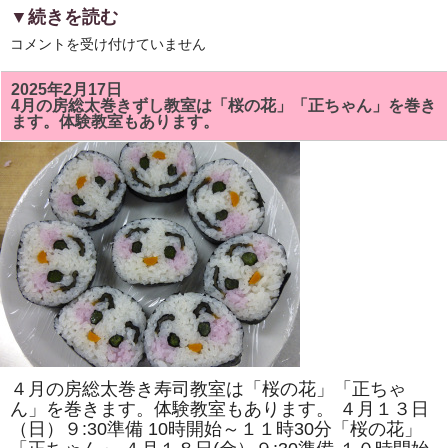
▼続きを読む
5
コメントを受け付けていません
月
の
房
2025年2月17日
総
4月の房総太巻きずし教室は「桜の花」「正ちゃん」を巻き
太
ます。体験教室もあります。
巻
き
ず
し
教
室
で
は
「ト
ロ
ッ
コ
列
車」
「二
つ
の
花」
を
４月の房総太巻き寿司教室は「桜の花」「正ちゃ
巻
き
ん」を巻きます。体験教室もあります。 ４月１３日
ま
（日）９:30準備 10時開始～１１時30分「桜の花」
す。