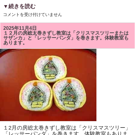
▼続きを読む
6
コメントを受け付けていません
月
の
房
2025年11月4日
総
１２月の房総太巻きずし教室は「クリスマスツリーまたは
太
サザンカ」と「レッサーパンダ」を巻きます。体験教室も
巻
あります。
ず
し
教
室
は
「ア
ヤ
メ」
と
「カ
タ
ツ
ム
リ」
を
巻
き
ま
す。
太
１2月の房総太巻きずし教室は「クリスマスツリー」
巻
き
「レッサーパンダ」を巻きます。体験教室もありま