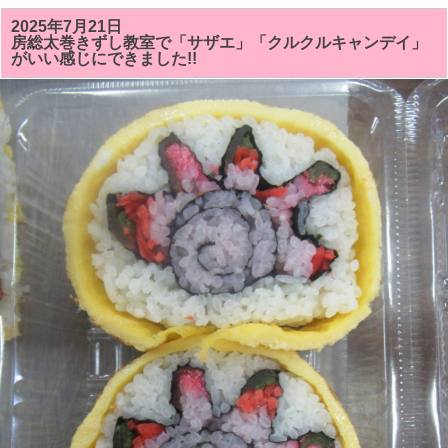
の
房
2025年7月21日
総
房総太巻きずし教室で「サザエ」「クルクルキャンデイ」
太
がいい感じにできました!!
巻
き
寿
司
教
室
で
は
「サ
ザ
ン
カ
ま
た
は
ク
リ
ス
マ
ス
ツ
リ
ー」
「シ
ャ
チ
（オ
ル