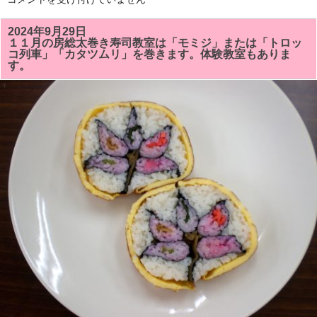
を
２
し
月
ま
の
2024年9月29日
し
房
た！！
１１月の房総太巻き寿司教室は「モミジ」または「トロッ
総
は
コ列車」「カタツムリ」を巻きます。体験教室もありま
太
す。
巻
き
寿
司
教
室
の
予
定
で
す。
体
験
教
室
も
あ
り
ま
す。
は