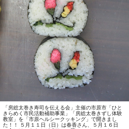
は
一
人
で
の
参
加
も
ok」
の
参
加
者
を
募
集
し
ま
す！！
は
「房総太巻き寿司を伝える会」主催の市原市「ひと
きらめく市民活動補助事業」「房総太巻きずし体験
教室」を「市原ヘルシークッキング」で開きまし
た！！ ５月１１日（日）は春香さん、５月１６日