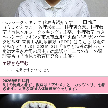
ヘルシークッキング 代表者紹介です。 上田 悦子
（うえだえつこ） 管理栄養士。料理研究家。料理教
室「市原ヘルシークッキング」主宰。 料理教室 市原
ヘルシークッキング市原市五井中央西2-2-5 サンパー
クビル3F 栄養士活動最前線（PDF）はこちら 最近の
活動など年月項目2025年8月「市原と海苔の関わり・
房総太巻き寿司の歴史」の講話と「二つの花」の調
理実習（「市原市教育研究会」主催）
▼続きを読む
ヘ
コメントを受け付けていません
ル
シ
ー
2026年5月14日
ク
6月の房総太巻ずし教室は「アヤメ」と「カタツムリ」を巻
ッ
きます。太巻き寿司の体験教室もあります。
キ
ン
グ
代
表
者