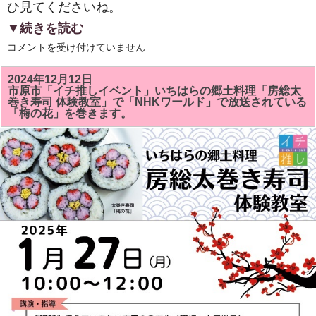
ひ見てくださいね。
▼続きを読む
２
コメントを受け付けていません
０
２
５
2024年12月12日
年
市原市「イチ推しイベント」いちはらの郷土料理「房総太
新
巻き寿司 体験教室」で「NHKワールド」で放送されている
年
「梅の花」を巻きます。
明
け
ま
し
て
お
め
で
と
う
ご
ざ
い
ま
す。
は