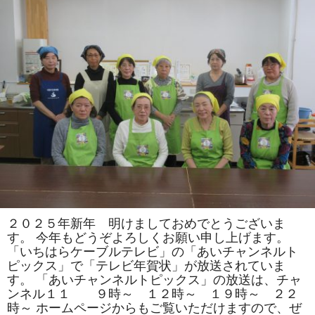
司
教
室
で
は
「松」
「お
ひ
な
様」
を
巻
き
ま
す。
体
験
教
室
も
あ
り
ま
２０２５年新年 明けましておめでとうございま
す。
す。 今年もどうぞよろしくお願い申し上げます。
は
「いちはらケーブルテレビ」の「あいチャンネルト
ピックス」で「テレビ年賀状」が放送されていま
す。 「あいチャンネルトピックス」の放送は、チャ
ンネル１１ ９時～ １２時～ １９時～ ２２
時～ ホームページからもご覧いただけますので、ぜ