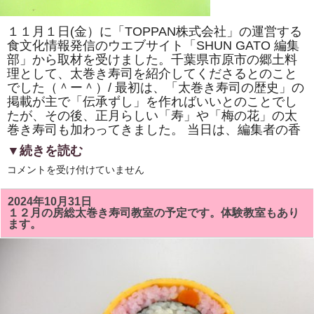
巻
き
寿
１１月１日(金）に「TOPPAN株式会社」の運営する
司
体
食文化情報発信のウエブサイト「SHUN GATO 編集
験
部」から取材を受けました。千葉県市原市の郷土料
教
室」
理として、太巻き寿司を紹介してくださるとのこと
で
でした（＾ー＾）/ 最初は、「太巻き寿司の歴史」の
「NHK
掲載が主で「伝承ずし」を作ればいいとのことでし
ワ
ー
たが、その後、正月らしい「寿」や「梅の花」の太
ル
巻き寿司も加わってきました。 当日は、編集者の香
ド」
で
▼続きを読む
放
送
「TOPPAN
コメントを受け付けていません
さ
株
れ
式
て
会
い
2024年10月31日
社」
る
１２月の房総太巻き寿司教室の予定です。体験教室もあり
の
「梅
ます。
運
の
営
花」
す
を
る
巻
「SHUN
き
GATO
ま
編
す。
集
は
部」