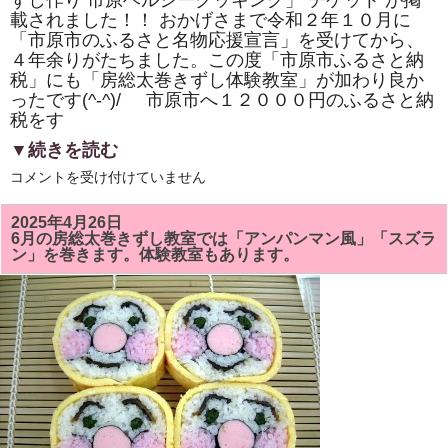
ずし作り 市原ヘルシークッキング」 チケット が掲
き
載されました！！ おかげさまで令和２年１０月に
ま
し
「市原市のふるさと名物応援宣言」を受けてから、
た！！
４年余りがたちました。この度「市原市ふるさと納
は
税」にも「房総太巻きずし体験教室」が加わり良か
ったです(^-^)/ 市原市へ１２０００円のふるさと納
税をす
▼続きを読む
市
コメントを受け付けていません
原
市
「ふ
2025年4月26日
る
6月の房総太巻きずし教室では「アンパンマン風」「スズラ
さ
ン」を巻きます。体験教室もあります。
と
納
税」
に
「株
式
会
社
サ
ン
パ
ー
ク・
市