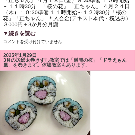
「正ちゃん」 ４月１８日(金）９:30準備 １０時開始
体
験
～１１時30分 「桜の花」「正ちゃん」 ４月２４日
教
（木）１０:30準備 １１時開始～１２時30分「桜の
室
も
花」「正ちゃん」 ＊入会金(テキスト本代・税込み）
あ
３000円＋3か月分月謝
り
ま
▼続きを読む
す。
は
4
コメントを受け付けていません
月
の
房
2025年1月29日
総
3月の房総太巻きずし教室では「満開の桜」「ドラえもん
太
風」を巻きます。体験教室もあります。
巻
き
ず
し
教
室
は
「桜
の
花」
「正
ち
ゃ
ん」
を
巻
き