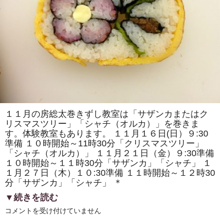
で
「房
総
太
巻
き
寿
司」
を
販
売
し
ま
す！！
は
１１月の房総太巻きずし教室は「サザンカまたはク
リスマスツリー」「シャチ（オルカ）」を巻きま
す。体験教室もあります。 １１月１６日(日）９:30
準備 １０時開始～11時30分「クリスマスツリー」
「シャチ（オルカ）」 １１月２１日（金）９:30準備
１０時開始～１１時30分「サザンカ」「シャチ」 １
１月２７日（木）１０:30準備 １１時開始～１２時30
分「サザンカ」「シャチ」 ＊
▼続きを読む
11
コメントを受け付けていません
月