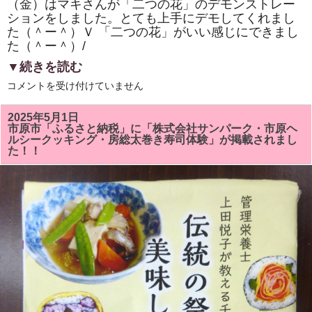
（金）はマキさんが「二つの花」のデモンストレー
ションをしました。とても上手にデモしてくれまし
た（＾ー＾）Ｖ 「二つの花」がいい感じにできまし
た（＾ー＾）/
▼続きを読む
市
コメントを受け付けていません
原
市
「ひ
2025年5月1日
と
市原市「ふるさと納税」に「株式会社サンパーク・市原ヘ
き
ルシークッキング・房総太巻き寿司体験」が掲載されまし
ら
た！！
め
く
市
民
活
動
補
助
事
業」
「房
総
太
巻
き
寿
司