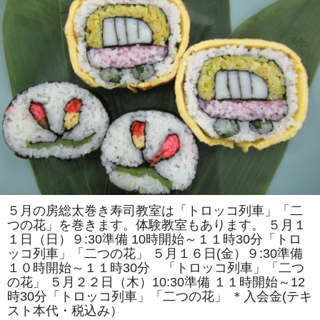
で
は
「ア
ン
パ
ン
マ
ン
風」
「ス
ズ
ラ
ン」
を
巻
き
ま
す。
体
験
教
５月の房総太巻き寿司教室は「トロッコ列車」「二
室
つの花」を巻きます。体験教室もあります。 ５月１
も
あ
１日（日）９:30準備 10時開始～１１時30分「トロ
り
ッコ列車」「二つの花」 ５月１６日(金）９:30準備
ま
す。
１０時開始～１１時30分 「トロッコ列車」「二つ
は
の花」 ５月２２日（木）10:30準備 １１時開始～12
時30分「トロッコ列車」「二つの花」 ＊入会金(テキ
スト本代・税込み）