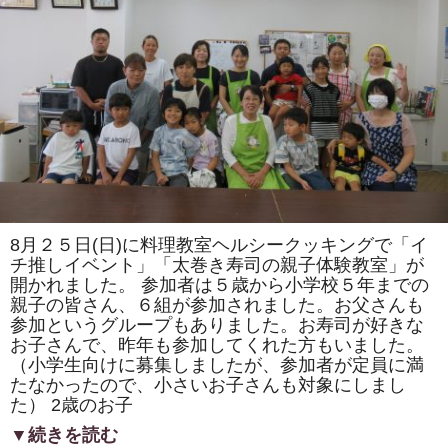
ま
た
は
「ト
ロ
ッ
コ
列
車」
「カ
タ
ツ
ム
リ」
を
巻
き
8月２５日(日)に料理教室ヘルシークッキングで「イ
ま
す。
チ推しイベント」「太巻き寿司の親子体験教室」が
体
開かれました。 参加者は５歳から小学校５年までの
験
親子の皆さん、６組が参加されました。お父さんも
教
室
参加というグループもありました。お寿司が好きな
も
お子さんで、昨年も参加してくれた方もいました。
あ
り
（小学生向けに募集しましたが、参加者が定員に満
ま
たなかったので、小さいお子さんも対象にしまし
す。
は
た） 2歳のお子
▼続きを読む