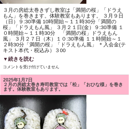
ま
す。
３月の房総太巻きずし教室は「満開の桜」「ドラえ
体
験
もん」を巻きます。体験教室もあります。 ３月９日
教
（日）９:30準備 10時開始～１１時30分「満開の
室
桜」「ドラえもん風」 ３月２１日(金）９:30準備 １
も
あ
０時開始～１１時30分 「満開の桜」ドラえもん
り
風」 ３月２７日（木）１０:30準備 １１時開始～１
ま
す。
２時30分「満開の桜」「ドラえもん風」 ＊入会金(テ
は
キスト本代・税込み）３00
▼続きを読む
3
コメントを受け付けていません
月
の
房
2025年1月7日
総
２月の房総太巻き寿司教室では「松」「おひな様」を巻き
太
ます。体験教室もあります。
巻
き
ず
し
教
室
で
は
「満
開